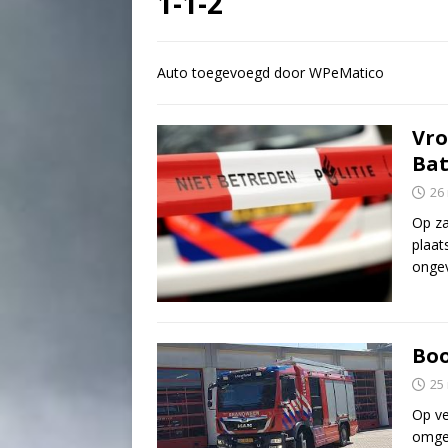
1-1-2
Auto toegevoegd door WPeMatico
Vro
Ba
26
Op za
plaat
ongev
Bo
25
Op ve
omgev