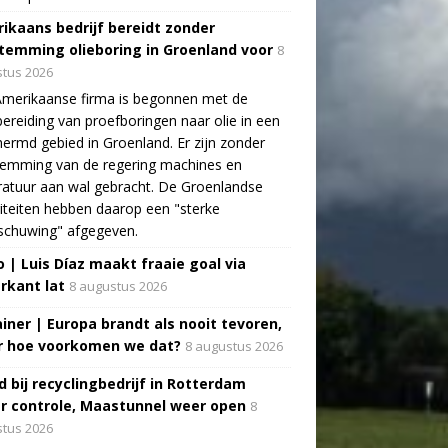
ikaans bedrijf bereidt zonder
temming olieboring in Groenland voor
8
tus 2026
Amerikaanse firma is begonnen met de
ereiding van proefboringen naar olie in een
ermd gebied in Groenland. Er zijn zonder
temming van de regering machines en
atuur aan wal gebracht. De Groenlandse
iteiten hebben daarop een "sterke
schuwing" afgegeven.
o | Luis Díaz maakt fraaie goal via
rkant lat
8 augustus 2026
ainer | Europa brandt als nooit tevoren,
 hoe voorkomen we dat?
8 augustus 2026
d bij recyclingbedrijf in Rotterdam
r controle, Maastunnel weer open
8
tus 2026