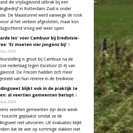
and die vrijdagavond uitbrak bij een
lingbedrijf in Rotterdam-Zuid is onder
role. De Maastunnel werd vanwege de rook
voor al het verkeer afgesloten, maar kon
dagochtend vroeg wel weer open.
arde les' voor Cambuur bij Eredivisie-
ee: 'Er moeten vier jongens bij'
8
tus 2026
leurstelling is groot bij Cambuur na de
oze nederlaag tegen Excelsior (0-4) van
agavond. De Friezen hadden zich meer
esteld van hun rentree in de Eredivisie.
idingswet blijkt ook in de praktijk te
len: al veertien gemeenten berispt
8
tus 2026
eens veertien gemeenten zijn deze week
 toezicht geplaatst omdat ze de
dingswet niet uitvoeren. Uit evaluaties blijkt
dien dat de wet op sommige vlakken niet