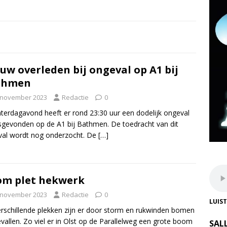
uw overleden bij ongeval op A1 bij
thmen
 november 2023
Redactie
0
terdagavond heeft er rond 23:30 uur een dodelijk ongeval
sgevonden op de A1 bij Bathmen. De toedracht van dit
al wordt nog onderzocht. De
[…]
om plet hekwerk
 november 2023
Redactie
0
LUIS
rschillende plekken zijn er door storm en rukwinden bomen
allen. Zo viel er in Olst op de Parallelweg een grote boom
SAL