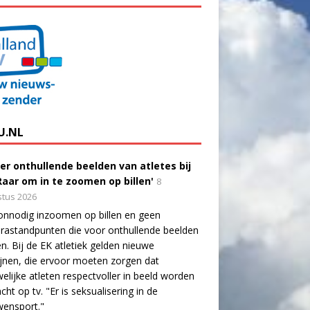
U.NL
er onthullende beelden van atletes bij
'Raar om in te zoomen op billen'
8
tus 2026
onnodig inzoomen op billen en geen
astandpunten die voor onthullende beelden
n. Bij de EK atletiek gelden nieuwe
lijnen, die ervoor moeten zorgen dat
elijke atleten respectvoller in beeld worden
cht op tv. "Er is seksualisering in de
wensport."