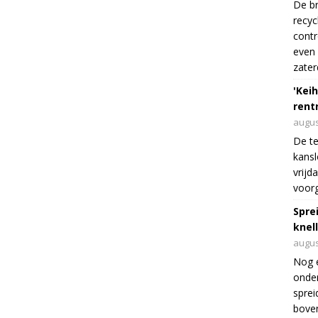
De br
recyc
cont
even 
zater
'Keih
rentr
augus
De te
kansl
vrijd
voorg
Spre
knel
augus
Nog 
onder
sprei
boven