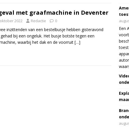
Amer
eval met graafmachine in Deventer
toes
 oktober 2022
Redactie
0
augus
Een 
ee inzittenden van een bestelbusje hebben gisteravond
voorb
 gehad bij een ongeluk. Het busje botste tegen een
besch
machine, waarbij het dak en de voorruit
[…]
toes
appar
autor
waar
Vide
onde
Expl
maar
Bran
onde
augus