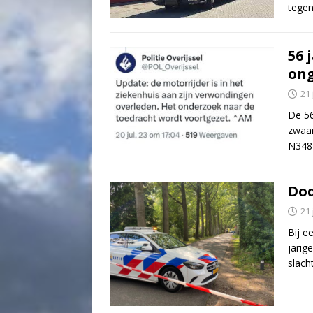
tege
56 
ong
21 
De 56
zwaar
N348
Dod
21 
Bij e
jarig
slach