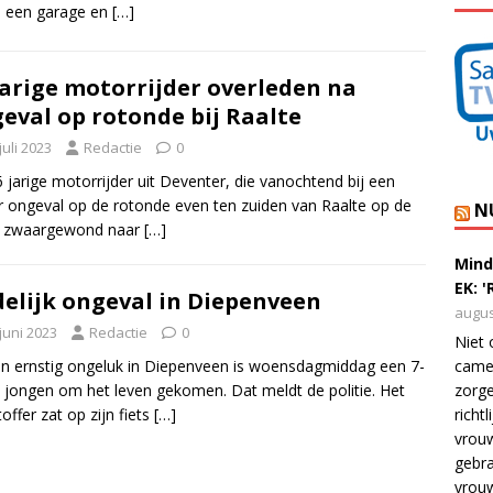
n een garage en
[…]
jarige motorrijder overleden na
eval op rotonde bij Raalte
juli 2023
Redactie
0
 jarige motorrijder uit Deventer, die vanochtend bij een
 ongeval op de rotonde even ten zuiden van Raalte op de
N
 zwaargewond naar
[…]
Mind
EK: 
elijk ongeval in Diepenveen
augus
juni 2023
Redactie
0
Niet 
camer
en ernstig ongeluk in Diepenveen is woensdagmiddag een 7-
zorge
e jongen om het leven gekomen. Dat meldt de politie. Het
richt
toffer zat op zijn fiets
[…]
vrouw
gebra
vrou