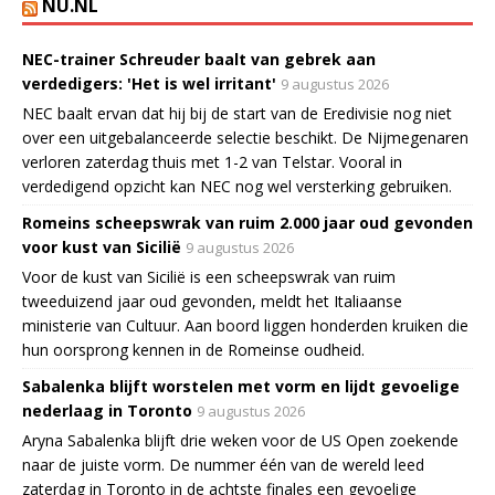
NU.NL
NEC-trainer Schreuder baalt van gebrek aan
verdedigers: 'Het is wel irritant'
9 augustus 2026
NEC baalt ervan dat hij bij de start van de Eredivisie nog niet
over een uitgebalanceerde selectie beschikt. De Nijmegenaren
verloren zaterdag thuis met 1-2 van Telstar. Vooral in
verdedigend opzicht kan NEC nog wel versterking gebruiken.
Romeins scheepswrak van ruim 2.000 jaar oud gevonden
voor kust van Sicilië
9 augustus 2026
Voor de kust van Sicilië is een scheepswrak van ruim
tweeduizend jaar oud gevonden, meldt het Italiaanse
ministerie van Cultuur. Aan boord liggen honderden kruiken die
hun oorsprong kennen in de Romeinse oudheid.
Sabalenka blijft worstelen met vorm en lijdt gevoelige
nederlaag in Toronto
9 augustus 2026
Aryna Sabalenka blijft drie weken voor de US Open zoekende
naar de juiste vorm. De nummer één van de wereld leed
zaterdag in Toronto in de achtste finales een gevoelige