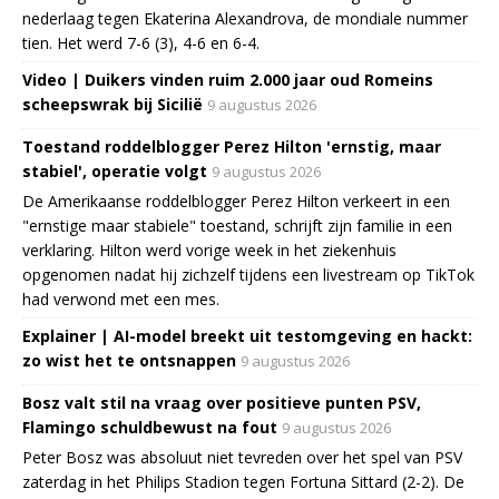
nederlaag tegen Ekaterina Alexandrova, de mondiale nummer
tien. Het werd 7-6 (3), 4-6 en 6-4.
Video | Duikers vinden ruim 2.000 jaar oud Romeins
scheepswrak bij Sicilië
9 augustus 2026
Toestand roddelblogger Perez Hilton 'ernstig, maar
stabiel', operatie volgt
9 augustus 2026
De Amerikaanse roddelblogger Perez Hilton verkeert in een
"ernstige maar stabiele" toestand, schrijft zijn familie in een
verklaring. Hilton werd vorige week in het ziekenhuis
opgenomen nadat hij zichzelf tijdens een livestream op TikTok
had verwond met een mes.
Explainer | AI-model breekt uit testomgeving en hackt:
zo wist het te ontsnappen
9 augustus 2026
Bosz valt stil na vraag over positieve punten PSV,
Flamingo schuldbewust na fout
9 augustus 2026
Peter Bosz was absoluut niet tevreden over het spel van PSV
zaterdag in het Philips Stadion tegen Fortuna Sittard (2-2). De