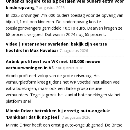
Ondanks hogere toeslag betalen veel ouders extra voor
kinderopvang
7 augustus 2026
In 2025 ontvingen 719.000 ouders toeslag voor de opvang van
bijna 1,1 miljoen kinderen. De kinderopvang kostte
toeslagontvangers gemiddeld 10.510 euro. Daarvan kregen ze
68 procent vergoed. Dat was in 2024 nog 65 procent.
Video | Peter Faber overleden: bekijk zijn eerste
hoofdrol in Max Havelaar
7 augustus 2026
Airbnb profiteert van WK met 150.000 nieuwe
verhuurwoningen in VS
7 augustus 2026
Airbnb profiteert volop van de grote reisvraag. Het
verhuurplatform kreeg tijdens het WK voetbal niet alleen veel
extra boekingen, maar ook een flinke groep nieuwe
verhuurders. Tegelijk groeit het aantal hotelboekingen via het
platform snel.
Minnie Driver betrokken bij ernstig auto-ongeluk:
'Dankbaar dat ik nog leef'
7 augustus 2026
Minnie Driver heeft een ernstig auto-ongeluk gehad. De Britse