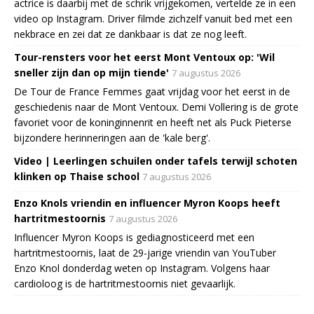
actrice is daarbij met de schrik vrijgekomen, vertelde ze in een
video op Instagram. Driver filmde zichzelf vanuit bed met een
nekbrace en zei dat ze dankbaar is dat ze nog leeft.
Tour-rensters voor het eerst Mont Ventoux op: 'Wil
sneller zijn dan op mijn tiende'
7 augustus 2026
De Tour de France Femmes gaat vrijdag voor het eerst in de
geschiedenis naar de Mont Ventoux. Demi Vollering is de grote
favoriet voor de koninginnenrit en heeft net als Puck Pieterse
bijzondere herinneringen aan de 'kale berg'.
Video | Leerlingen schuilen onder tafels terwijl schoten
klinken op Thaise school
7 augustus 2026
Enzo Knols vriendin en influencer Myron Koops heeft
hartritmestoornis
7 augustus 2026
Influencer Myron Koops is gediagnosticeerd met een
hartritmestoornis, laat de 29-jarige vriendin van YouTuber
Enzo Knol donderdag weten op Instagram. Volgens haar
cardioloog is de hartritmestoornis niet gevaarlijk.