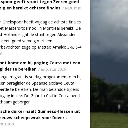
kspoor geeft stunt tegen Zverev goed
olg en bereikt achtste finales
7 augustus
n Griekspoor heeft vrijdag de achtste finales
et Masters-toernooi in Montreal bereikt. De
-Hollander gaf de stunt tegen Alexander
v een goed vervolg met een
bevochten zege op Matteo Arnaldi: 3-6, 6-4
3.
ant komt om bij poging Ceuta met een
glider te bereiken
7 augustus 2026
onge migrant is vrijdag omgekomen toen hij
en paraglider de Spaanse exclave Ceuta
erde te bereiken. De man belandde tijdens
poging in zee. De Guardia Civil in Ceuta heeft
lichaam geborgen.
ische duiker haalt Guinness-flessen uit
eeuws scheepswrak voor Dover
7
tus 2026