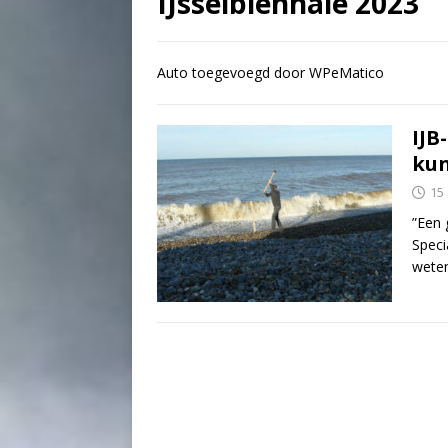
IJsselbiënnale 2023
Auto toegevoegd door WPeMatico
IJB
kun
15
”Een 
Speci
weten