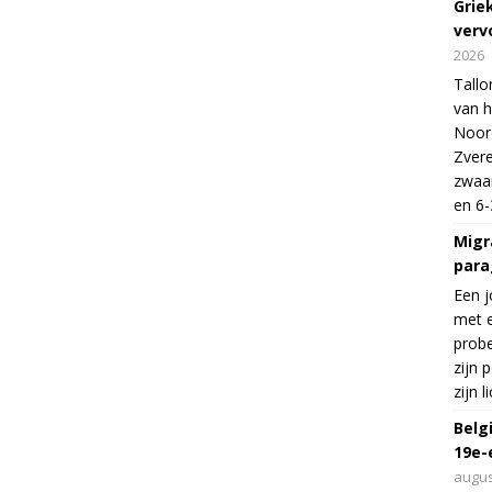
Grie
verv
2026
Tallo
van h
Noord
Zvere
zwaar
en 6-
Migr
para
Een j
met e
probe
zijn 
zijn 
Belg
19e-
augus