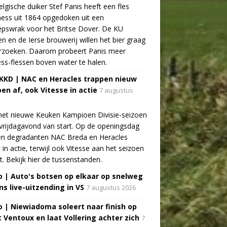
lgische duiker Stef Panis heeft een fles
ess uit 1864 opgedoken uit een
pswrak voor het Britse Dover. De KU
n en de Ierse brouwerij willen het bier graag
rzoeken. Daarom probeert Panis meer
ss-flessen boven water te halen.
 KKD | NAC en Heracles trappen nieuw
oen af, ook Vitesse in actie
7 augustus
het nieuwe Keuken Kampioen Divisie-seizoen
vrijdagavond van start. Op de openingsdag
n degradanten NAC Breda en Heracles
t in actie, terwijl ook Vitesse aan het seizoen
t. Bekijk hier de tussenstanden.
o | Auto's botsen op elkaar op snelweg
ns live-uitzending in VS
7 augustus 2026
o | Niewiadoma soleert naar finish op
 Ventoux en laat Vollering achter zich
7