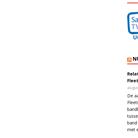
N
Rela
Flee
augus
De a
Flee
bandl
tusse
band 
met e