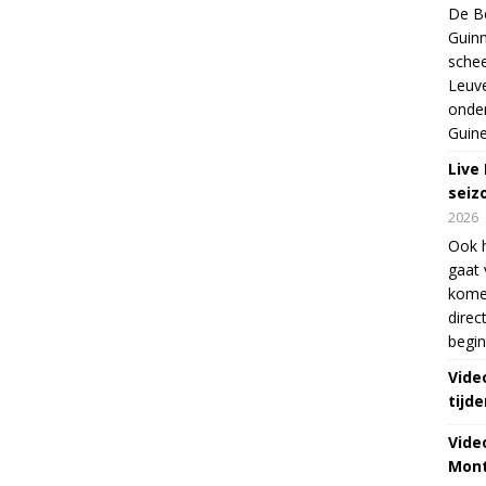
De Be
Guinn
schee
Leuve
onde
Guine
Live
seiz
2026
Ook 
gaat 
kome
direc
begin
Vide
tijde
Vide
Mont