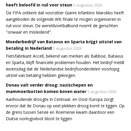
heeft beloofd in ruil voor steun
5 augustus 2026
De FIFA ontkent dat voorzitter Gianni Infantino Marokko heeft
aangeboden de volgende WK-finale te mogen organiseren in
ruil voor steun. De wereldvoetbalbond noemt de geruchten
"onwaar en misleidend".
Moederbedrijf van Batavus en Sparta krijgt uitstel van
betaling in Nederland
5 augustus 2026
Fietsfabrikant Accell, bekend van merken als Babboe, Batavus
en Sparta, blijft financiële problemen houden. Het bedrijf meldt
woensdag dat de Nederlandse bedrijfsonderdelen voorlopig
uitstel van betaling hebben gekregen.
Donau valt verder droog: nazischepen en
mammoetbotten komen boven water
5 augustus 2026
Aanhoudende droogte in Centraal- en Oost-Europa zorgt
ervoor dat de Donau op veel plekken droog komt te liggen. Op
de grens tussen Servië en Roemenië kwam daardoor een
Duitse oorlogsvloot bloot te liggen.