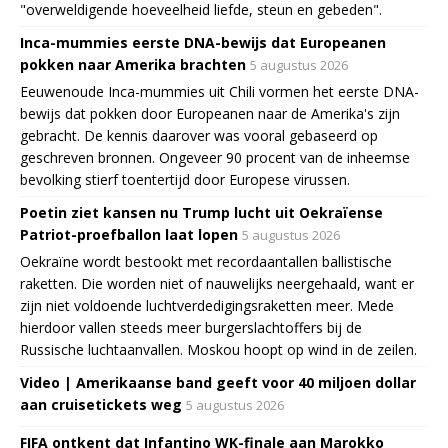
"overweldigende hoeveelheid liefde, steun en gebeden".
Inca-mummies eerste DNA-bewijs dat Europeanen
pokken naar Amerika brachten
5 augustus 2026
Eeuwenoude Inca-mummies uit Chili vormen het eerste DNA-
bewijs dat pokken door Europeanen naar de Amerika's zijn
gebracht. De kennis daarover was vooral gebaseerd op
geschreven bronnen. Ongeveer 90 procent van de inheemse
bevolking stierf toentertijd door Europese virussen.
Poetin ziet kansen nu Trump lucht uit Oekraïense
Patriot-proefballon laat lopen
5 augustus 2026
Oekraïne wordt bestookt met recordaantallen ballistische
raketten. Die worden niet of nauwelijks neergehaald, want er
zijn niet voldoende luchtverdedigingsraketten meer. Mede
hierdoor vallen steeds meer burgerslachtoffers bij de
Russische luchtaanvallen. Moskou hoopt op wind in de zeilen.
Video | Amerikaanse band geeft voor 40 miljoen dollar
aan cruisetickets weg
5 augustus 2026
FIFA ontkent dat Infantino WK-finale aan Marokko