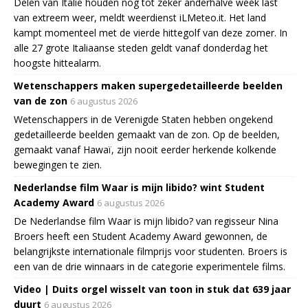
Delen van Italië houden nog tot zeker anderhalve week last
van extreem weer, meldt weerdienst iLMeteo.it. Het land
kampt momenteel met de vierde hittegolf van deze zomer. In
alle 27 grote Italiaanse steden geldt vanaf donderdag het
hoogste hittealarm.
Wetenschappers maken supergedetailleerde beelden
van de zon
6 augustus 2026
Wetenschappers in de Verenigde Staten hebben ongekend
gedetailleerde beelden gemaakt van de zon. Op de beelden,
gemaakt vanaf Hawaï, zijn nooit eerder herkende kolkende
bewegingen te zien.
Nederlandse film Waar is mijn libido? wint Student
Academy Award
6 augustus 2026
De Nederlandse film Waar is mijn libido? van regisseur Nina
Broers heeft een Student Academy Award gewonnen, de
belangrijkste internationale filmprijs voor studenten. Broers is
een van de drie winnaars in de categorie experimentele films.
Video | Duits orgel wisselt van toon in stuk dat 639 jaar
duurt
6 augustus 2026