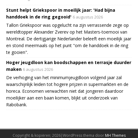
Stunt helpt Griekspoor in moeilijk jaar: 'Had bijna
handdoek in de ring gegooid'
6 augustus 2026
Tallon Griekspoor was opgelucht na zijn verrassende zege op
wereldtopper Alexander Zverev op het Masters-toernooi van
Montreal. De dertigjarige Nederlander beleeft een moeilijk jaar
en stond meermaals op het punt "om de handdoek in de ring
te gooien".
Hoger jeugdloon kan boodschappen en terrasje duurder
maken
6 augustus 2026
De verhoging van het minimumjeugdloon volgend jaar zal
waarschijnlijk leiden tot hogere prijzen in supermarkten en de
horeca. Economen verwachten niet dat jongeren daardoor
moeilijker aan een baan komen, blijkt uit onderzoek van
Rabobank.
Copyright & kopiëren; 2026|WordPress thema door
MH Themes