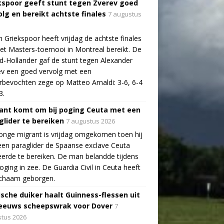
kspoor geeft stunt tegen Zverev goed
olg en bereikt achtste finales
7 augustus
n Griekspoor heeft vrijdag de achtste finales
et Masters-toernooi in Montreal bereikt. De
-Hollander gaf de stunt tegen Alexander
v een goed vervolg met een
bevochten zege op Matteo Arnaldi: 3-6, 6-4
3.
ant komt om bij poging Ceuta met een
glider te bereiken
7 augustus 2026
onge migrant is vrijdag omgekomen toen hij
en paraglider de Spaanse exclave Ceuta
erde te bereiken. De man belandde tijdens
poging in zee. De Guardia Civil in Ceuta heeft
lichaam geborgen.
ische duiker haalt Guinness-flessen uit
eeuws scheepswrak voor Dover
7
tus 2026