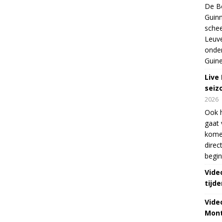
De Be
Guinn
schee
Leuve
onde
Guine
Live
seiz
2026
Ook 
gaat 
kome
direc
begin
Vide
tijde
Vide
Mont