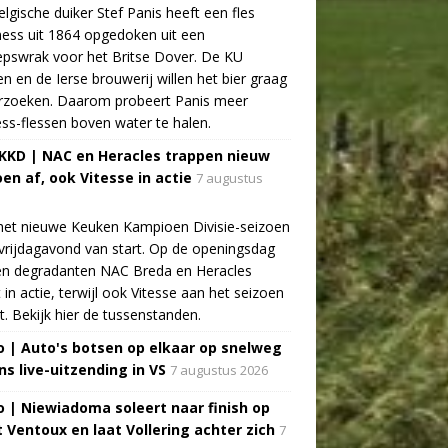
lgische duiker Stef Panis heeft een fles
ess uit 1864 opgedoken uit een
pswrak voor het Britse Dover. De KU
n en de Ierse brouwerij willen het bier graag
rzoeken. Daarom probeert Panis meer
ss-flessen boven water te halen.
 KKD | NAC en Heracles trappen nieuw
oen af, ook Vitesse in actie
7 augustus
het nieuwe Keuken Kampioen Divisie-seizoen
vrijdagavond van start. Op de openingsdag
n degradanten NAC Breda en Heracles
t in actie, terwijl ook Vitesse aan het seizoen
t. Bekijk hier de tussenstanden.
o | Auto's botsen op elkaar op snelweg
ns live-uitzending in VS
7 augustus 2026
o | Niewiadoma soleert naar finish op
 Ventoux en laat Vollering achter zich
7