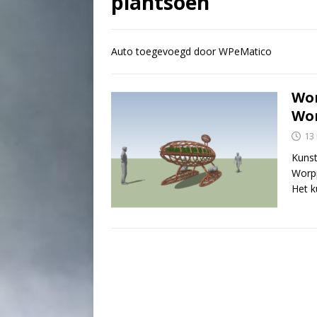
plantsoen
Auto toegevoegd door WPeMatico
Wor
Wor
13
Kunst
Worpp
Het k