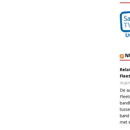
N
Rela
Flee
augus
De a
Flee
bandl
tusse
band 
met e