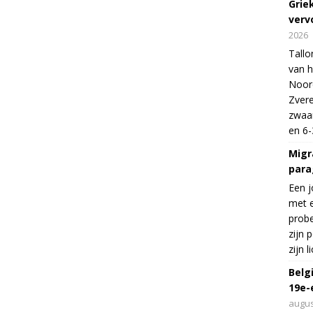
Grie
verv
2026
Tallo
van h
Noord
Zvere
zwaar
en 6-
Migr
para
Een j
met e
probe
zijn 
zijn 
Belg
19e-
augus