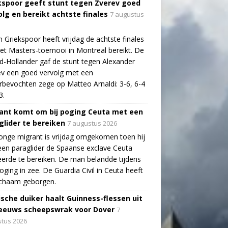
kspoor geeft stunt tegen Zverev goed
olg en bereikt achtste finales
7 augustus
n Griekspoor heeft vrijdag de achtste finales
et Masters-toernooi in Montreal bereikt. De
-Hollander gaf de stunt tegen Alexander
v een goed vervolg met een
bevochten zege op Matteo Arnaldi: 3-6, 6-4
3.
ant komt om bij poging Ceuta met een
glider te bereiken
7 augustus 2026
onge migrant is vrijdag omgekomen toen hij
en paraglider de Spaanse exclave Ceuta
erde te bereiken. De man belandde tijdens
poging in zee. De Guardia Civil in Ceuta heeft
lichaam geborgen.
ische duiker haalt Guinness-flessen uit
eeuws scheepswrak voor Dover
7
tus 2026