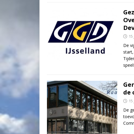
Gez
Ove
Dev
15 
De vi
start
Tijde
spee
Gem
de 
15 
De ge
toevo
Comm