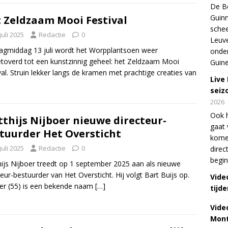
De Be
Guinn
 Zeldzaam Mooi Festival
schee
juli 2025
Redactie
0
Leuve
gmiddag 13 juli wordt het Worpplantsoen weer
onde
overd tot een kunstzinnig geheel: het Zeldzaam Mooi
Guine
val. Struin lekker langs de kramen met prachtige creaties van
Live
seiz
2026
Ook 
thijs Nijboer nieuwe directeur-
gaat 
tuurder Het Oversticht
kome
juli 2025
Redactie
0
direc
begin
ijs Nijboer treedt op 1 september 2025 aan als nieuwe
teur-bestuurder van Het Oversticht. Hij volgt Bart Buijs op.
Vide
er (55) is een bekende naam
[…]
tijde
Vide
Mont