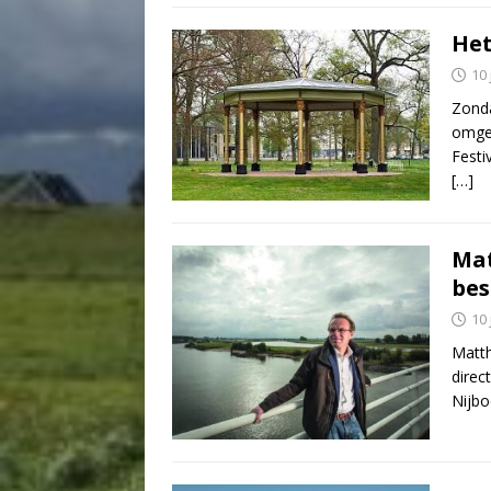
Het
10 
Zonda
omget
Festi
[…]
Mat
bes
10 
Matth
direc
Nijbo