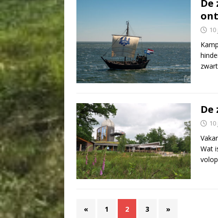
De 
ont
10 
Kampe
hinde
zwar
De 
10 
Vakan
Wat i
volo
«
1
2
3
»