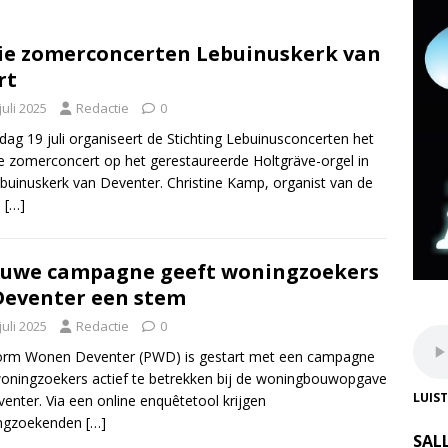
ie zomerconcerten Lebuinuskerk van
rt
juli 2025
Redactie
0
dag 19 juli organiseert de Stichting Lebuinusconcerten het
e zomerconcert op het gerestaureerde Holtgräve-orgel in
buinuskerk van Deventer. Christine Kamp, organist van de
e
[…]
uwe campagne geeft woningzoekers
Deventer een stem
juli 2025
Redactie
0
form Wonen Deventer (PWD) is gestart met een campagne
ningzoekers actief te betrekken bij de woningbouwopgave
LUIS
venter. Via een online enquêtetool krijgen
ngzoekenden
[…]
SAL