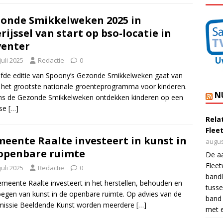
onde Smikkelweken 2025 in
rijssel van start op bso-locatie in
enter
juli 2025
Redactie
0
jfde editie van Spoony’s Gezonde Smikkelweken gaat van
, het grootste nationale groenteprogramma voor kinderen.
N
ns de Gezonde Smikkelweken ontdekken kinderen op een
lse
[…]
Rela
Flee
eente Raalte investeert in kunst in
augus
openbare ruimte
De a
Flee
juli 2025
Redactie
0
bandl
meente Raalte investeert in het herstellen, behouden en
tusse
egen van kunst in de openbare ruimte. Op advies van de
band 
issie Beeldende Kunst worden meerdere
[…]
met e