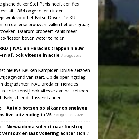
lgische duiker Stef Panis heeft een fles
ess uit 1864 opgedoken uit een
pswrak voor het Britse Dover. De KU
n en de Ierse brouwerij willen het bier graag
rzoeken. Daarom probeert Panis meer
ss-flessen boven water te halen.
 KKD | NAC en Heracles trappen nieuw
oen af, ook Vitesse in actie
7 augustus
het nieuwe Keuken Kampioen Divisie-seizoen
vrijdagavond van start. Op de openingsdag
n degradanten NAC Breda en Heracles
t in actie, terwijl ook Vitesse aan het seizoen
t. Bekijk hier de tussenstanden.
o | Auto's botsen op elkaar op snelweg
ns live-uitzending in VS
7 augustus 2026
o | Niewiadoma soleert naar finish op
 Ventoux en laat Vollering achter zich
7