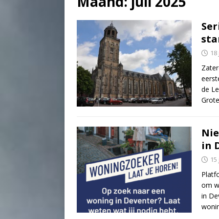
Maand:
juli 2025
Ser
sta
18 
Zater
eerst
de Le
Grot
Nie
in 
15 
Plat
om wo
in De
woni