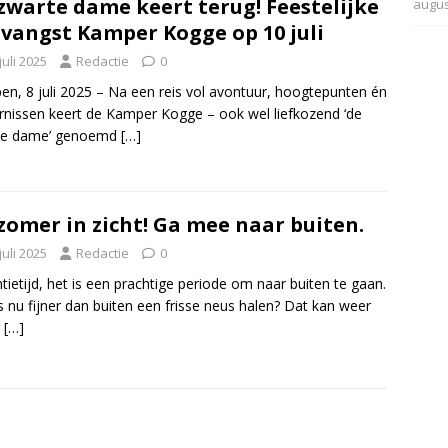
zwarte dame keert terug! Feestelijke
augus
vangst Kamper Kogge op 10 juli
juli 2025
Redactie
0
n, 8 juli 2025 – Na een reis vol avontuur, hoogtepunten én
rnissen keert de Kamper Kogge – ook wel liefkozend ‘de
te dame’ genoemd
[…]
zomer in zicht! Ga mee naar buiten.
juli 2025
Redactie
0
tietijd, het is een prachtige periode om naar buiten te gaan.
s nu fijner dan buiten een frisse neus halen? Dat kan weer
p
[…]