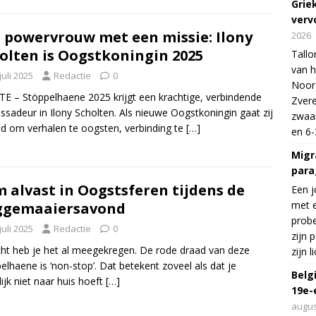
Grie
verv
 powervrouw met een missie: Ilony
2026
olten is Oogstkoningin 2025
Tallo
van h
juli 2025
Redactie
0
Noord
E – Stöppelhaene 2025 krijgt een krachtige, verbindende
Zvere
sadeur in Ilony Scholten. Als nieuwe Oogstkoningin gaat zij
zwaar
d om verhalen te oogsten, verbinding te
[…]
en 6-
Migr
para
 alvast in Oogstsferen tijdens de
Een j
met e
ggemaaiersavond
probe
juli 2025
Redactie
0
zijn 
cht heb je het al meegekregen. De rode draad van deze
zijn 
elhaene is ‘non-stop’. Dat betekent zoveel als dat je
Belg
lijk niet naar huis hoeft
[…]
19e-
augus