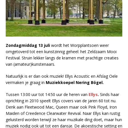
Zondagmiddag 13 juli
wordt het Worpplantsoen weer
omgetoverd tot een kunstzinnig geheel: het Zeldzaam Mooi
Festival. Struin lekker langs de kramen met prachtige creaties
van (amateur)kunstenaars.
Natuurlijk is er dan ook muziek! Ellys Acoustic en Afslag Oele
vermaken je graag in
Muziekkoepel Nering Bögel.
Tussen 13:00 uur tot 14:50 uur de heren van
Ellys
.
Sinds haar
oprichting in 2010 speelt Ellys covers van de jaren 60 tot nu.
Denk aan Fleetwood Mac, Queen maar ook Pink Floyd, Iron
Maiden of Creedence Clearwater Revival. Naar Ellys kan rustig
geluisterd worden terwijl ze haar muzikale ding doet, maar hun
muziek nodig ook uit tot een dansje. De akoestische setting en