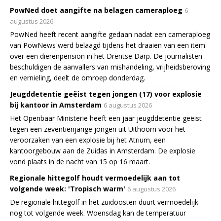
PowNed doet aangifte na belagen cameraploeg
6
augustus 2026
PowNed heeft recent aangifte gedaan nadat een cameraploeg
van PowNews werd belaagd tijdens het draaien van een item
over een dierenpension in het Drentse Darp. De journalisten
beschuldigen de aanvallers van mishandeling, vrijheidsberoving
en vernieling, deelt de omroep donderdag.
Jeugddetentie geëist tegen jongen (17) voor explosie
bij kantoor in Amsterdam
6 augustus 2026
Het Openbaar Ministerie heeft een jaar jeugddetentie geëist
tegen een zeventienjarige jongen uit Uithoorn voor het
veroorzaken van een explosie bij het Atrium, een
kantoorgebouw aan de Zuidas in Amsterdam. De explosie
vond plaats in de nacht van 15 op 16 maart.
Regionale hittegolf houdt vermoedelijk aan tot
volgende week: 'Tropisch warm'
6 augustus 2026
De regionale hittegolf in het zuidoosten duurt vermoedelijk
nog tot volgende week. Woensdag kan de temperatuur