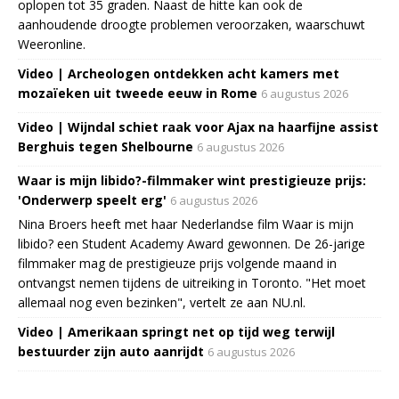
oplopen tot 35 graden. Naast de hitte kan ook de
aanhoudende droogte problemen veroorzaken, waarschuwt
Weeronline.
Video | Archeologen ontdekken acht kamers met
mozaïeken uit tweede eeuw in Rome
6 augustus 2026
Video | Wijndal schiet raak voor Ajax na haarfijne assist
Berghuis tegen Shelbourne
6 augustus 2026
Waar is mijn libido?-filmmaker wint prestigieuze prijs:
'Onderwerp speelt erg'
6 augustus 2026
Nina Broers heeft met haar Nederlandse film Waar is mijn
libido? een Student Academy Award gewonnen. De 26-jarige
filmmaker mag de prestigieuze prijs volgende maand in
ontvangst nemen tijdens de uitreiking in Toronto. "Het moet
allemaal nog even bezinken", vertelt ze aan NU.nl.
Video | Amerikaan springt net op tijd weg terwijl
bestuurder zijn auto aanrijdt
6 augustus 2026