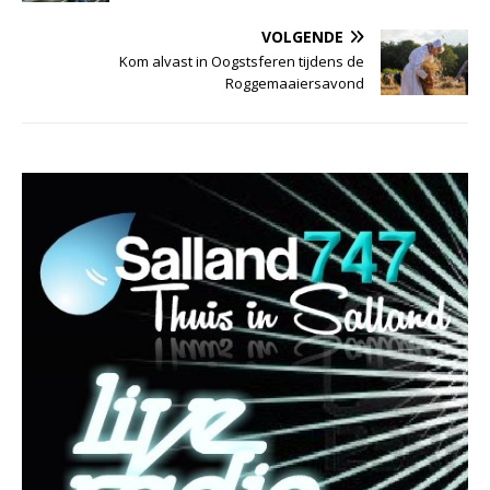
VOLGENDE
Kom alvast in Oogstsferen tijdens de
Roggemaaiersavond