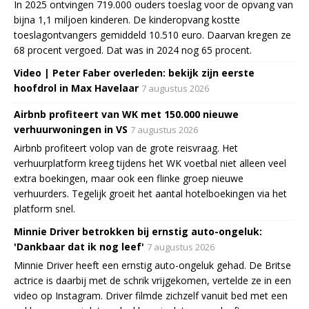
In 2025 ontvingen 719.000 ouders toeslag voor de opvang van
bijna 1,1 miljoen kinderen. De kinderopvang kostte
toeslagontvangers gemiddeld 10.510 euro. Daarvan kregen ze
68 procent vergoed. Dat was in 2024 nog 65 procent.
Video | Peter Faber overleden: bekijk zijn eerste
hoofdrol in Max Havelaar
7 augustus 2026
Airbnb profiteert van WK met 150.000 nieuwe
verhuurwoningen in VS
7 augustus 2026
Airbnb profiteert volop van de grote reisvraag. Het
verhuurplatform kreeg tijdens het WK voetbal niet alleen veel
extra boekingen, maar ook een flinke groep nieuwe
verhuurders. Tegelijk groeit het aantal hotelboekingen via het
platform snel.
Minnie Driver betrokken bij ernstig auto-ongeluk:
'Dankbaar dat ik nog leef'
7 augustus 2026
Minnie Driver heeft een ernstig auto-ongeluk gehad. De Britse
actrice is daarbij met de schrik vrijgekomen, vertelde ze in een
video op Instagram. Driver filmde zichzelf vanuit bed met een