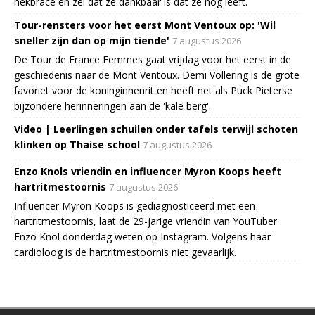
nekbrace en zei dat ze dankbaar is dat ze nog leeft.
Tour-rensters voor het eerst Mont Ventoux op: 'Wil
sneller zijn dan op mijn tiende'
7 augustus 2026
De Tour de France Femmes gaat vrijdag voor het eerst in de
geschiedenis naar de Mont Ventoux. Demi Vollering is de grote
favoriet voor de koninginnenrit en heeft net als Puck Pieterse
bijzondere herinneringen aan de 'kale berg'.
Video | Leerlingen schuilen onder tafels terwijl schoten
klinken op Thaise school
7 augustus 2026
Enzo Knols vriendin en influencer Myron Koops heeft
hartritmestoornis
7 augustus 2026
Influencer Myron Koops is gediagnosticeerd met een
hartritmestoornis, laat de 29-jarige vriendin van YouTuber
Enzo Knol donderdag weten op Instagram. Volgens haar
cardioloog is de hartritmestoornis niet gevaarlijk.