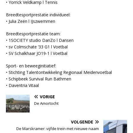
• Yorrick Veldkamp l Tennis
Breedtesportprestatie individueel:
• Julia Zeën l IJszwemmen
Breedtesportprestatie team:
• 1SOCIETY studio DanZo l Dansen
• sv Colmschate ’33 G1 l Voetbal
• SV Schalkhaar JO19-1 l Voetbal
Sport- en beweeginitiatief:
• Stichting Talentontwikkeling Regionaal Meidenvoetbal
• Schipbeek Survival Run Bathmen
• Daventria Vitaal
VORIGE
De Amortocht
VOLGENDE
De Marskramer: vijfde trein met nieuwe naam