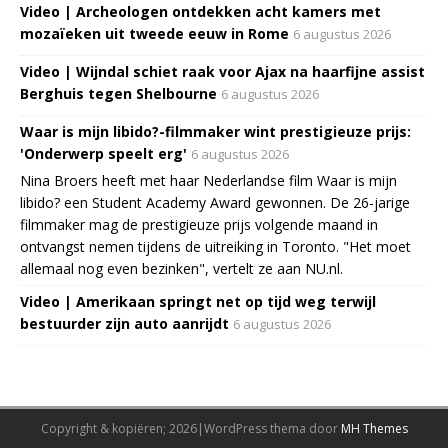
Video | Archeologen ontdekken acht kamers met
mozaïeken uit tweede eeuw in Rome
6 augustus 2026
Video | Wijndal schiet raak voor Ajax na haarfijne assist
Berghuis tegen Shelbourne
6 augustus 2026
Waar is mijn libido?-filmmaker wint prestigieuze prijs:
'Onderwerp speelt erg'
6 augustus 2026
Nina Broers heeft met haar Nederlandse film Waar is mijn
libido? een Student Academy Award gewonnen. De 26-jarige
filmmaker mag de prestigieuze prijs volgende maand in
ontvangst nemen tijdens de uitreiking in Toronto. "Het moet
allemaal nog even bezinken", vertelt ze aan NU.nl.
Video | Amerikaan springt net op tijd weg terwijl
bestuurder zijn auto aanrijdt
6 augustus 2026
Copyright & kopiëren; 2026|WordPress thema door
MH Themes