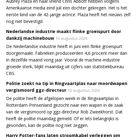
Aubrey Plaza en haar vriend Chris Abbott hebben volgens
Amerikaanse media eind juli een dochter gekregen. Het is het
eerste kind van de 42-jarige actrice. Plaza heeft het nieuws zelf
nog niet bevestigd.
Nederlandse industrie maakt flinke groeispurt door
dankzij machinebouw
10 augustus 2026
De Nederlandse industrie heeft in juni een flinke groeispurt
doorgemaakt. Fabrieken produceerden 4,6 procent meer dan
in dezelfde maand vorig jaar. Vooral de machine-industrie
groeide sterk, blijkt maandag uit cijfers van statistiekbureau
CBS.
Politie zoekt na tip in Ringvaartplas naar moordwapen
vergismoord ggz-directeur
10 augustus 2026
De politie heeft de afgelopen week in de Ringvaartplas in
Rotterdam-Prinsenland gezocht naar een wapen in de zaak
van de vergismoord op ggz-directeur Rob Zweekhorst. Dat
heeft de politie maandag gemeld. Of er iets belangrijks is
gevonden, kan de politie nog niet zeggen.
Harry Potter-fans laten stroomkabel verleggen om