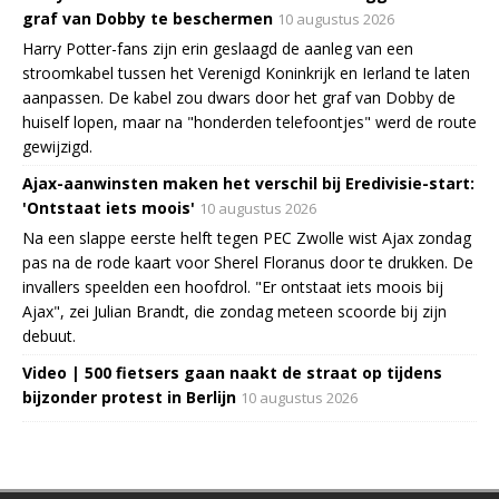
graf van Dobby te beschermen
10 augustus 2026
Harry Potter-fans zijn erin geslaagd de aanleg van een
stroomkabel tussen het Verenigd Koninkrijk en Ierland te laten
aanpassen. De kabel zou dwars door het graf van Dobby de
huiself lopen, maar na "honderden telefoontjes" werd de route
gewijzigd.
Ajax-aanwinsten maken het verschil bij Eredivisie-start:
'Ontstaat iets moois'
10 augustus 2026
Na een slappe eerste helft tegen PEC Zwolle wist Ajax zondag
pas na de rode kaart voor Sherel Floranus door te drukken. De
invallers speelden een hoofdrol. "Er ontstaat iets moois bij
Ajax", zei Julian Brandt, die zondag meteen scoorde bij zijn
debuut.
Video | 500 fietsers gaan naakt de straat op tijdens
bijzonder protest in Berlijn
10 augustus 2026