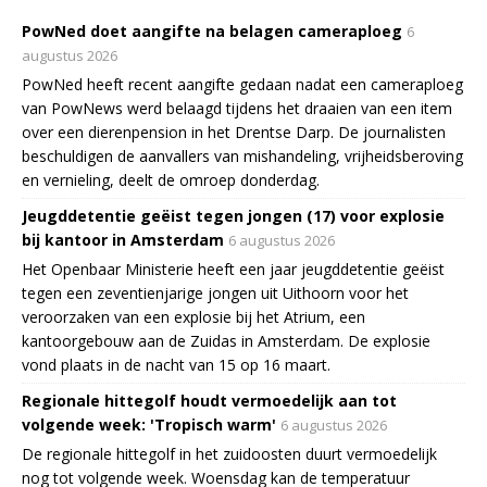
PowNed doet aangifte na belagen cameraploeg
6
augustus 2026
PowNed heeft recent aangifte gedaan nadat een cameraploeg
van PowNews werd belaagd tijdens het draaien van een item
over een dierenpension in het Drentse Darp. De journalisten
beschuldigen de aanvallers van mishandeling, vrijheidsberoving
en vernieling, deelt de omroep donderdag.
Jeugddetentie geëist tegen jongen (17) voor explosie
bij kantoor in Amsterdam
6 augustus 2026
Het Openbaar Ministerie heeft een jaar jeugddetentie geëist
tegen een zeventienjarige jongen uit Uithoorn voor het
veroorzaken van een explosie bij het Atrium, een
kantoorgebouw aan de Zuidas in Amsterdam. De explosie
vond plaats in de nacht van 15 op 16 maart.
Regionale hittegolf houdt vermoedelijk aan tot
volgende week: 'Tropisch warm'
6 augustus 2026
De regionale hittegolf in het zuidoosten duurt vermoedelijk
nog tot volgende week. Woensdag kan de temperatuur