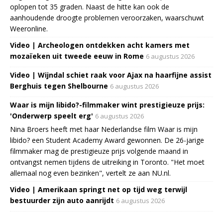
oplopen tot 35 graden. Naast de hitte kan ook de
aanhoudende droogte problemen veroorzaken, waarschuwt
Weeronline.
Video | Archeologen ontdekken acht kamers met
mozaïeken uit tweede eeuw in Rome
6 augustus 2026
Video | Wijndal schiet raak voor Ajax na haarfijne assist
Berghuis tegen Shelbourne
6 augustus 2026
Waar is mijn libido?-filmmaker wint prestigieuze prijs:
'Onderwerp speelt erg'
6 augustus 2026
Nina Broers heeft met haar Nederlandse film Waar is mijn
libido? een Student Academy Award gewonnen. De 26-jarige
filmmaker mag de prestigieuze prijs volgende maand in
ontvangst nemen tijdens de uitreiking in Toronto. "Het moet
allemaal nog even bezinken", vertelt ze aan NU.nl.
Video | Amerikaan springt net op tijd weg terwijl
bestuurder zijn auto aanrijdt
6 augustus 2026