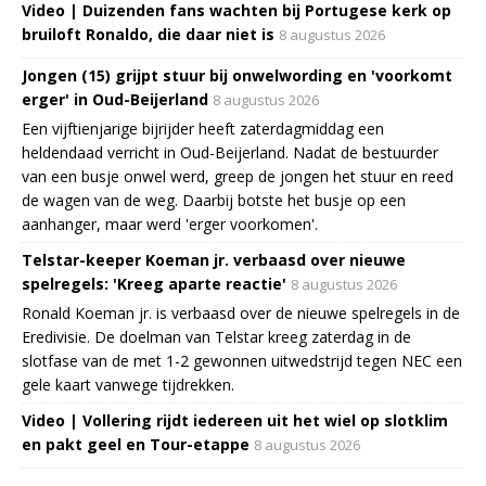
Video | Duizenden fans wachten bij Portugese kerk op
bruiloft Ronaldo, die daar niet is
8 augustus 2026
Jongen (15) grijpt stuur bij onwelwording en 'voorkomt
erger' in Oud-Beijerland
8 augustus 2026
Een vijftienjarige bijrijder heeft zaterdagmiddag een
heldendaad verricht in Oud-Beijerland. Nadat de bestuurder
van een busje onwel werd, greep de jongen het stuur en reed
de wagen van de weg. Daarbij botste het busje op een
aanhanger, maar werd 'erger voorkomen'.
Telstar-keeper Koeman jr. verbaasd over nieuwe
spelregels: 'Kreeg aparte reactie'
8 augustus 2026
Ronald Koeman jr. is verbaasd over de nieuwe spelregels in de
Eredivisie. De doelman van Telstar kreeg zaterdag in de
slotfase van de met 1-2 gewonnen uitwedstrijd tegen NEC een
gele kaart vanwege tijdrekken.
Video | Vollering rijdt iedereen uit het wiel op slotklim
en pakt geel en Tour-etappe
8 augustus 2026