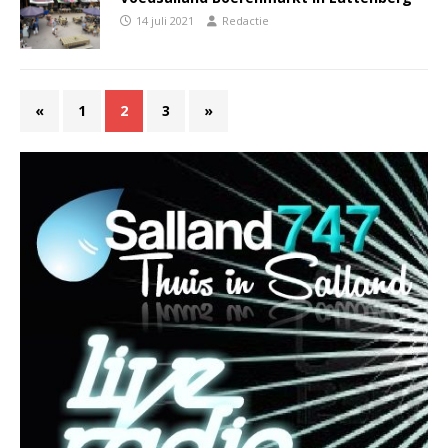
14 juli 2021
Redactie
«
1
2
3
»