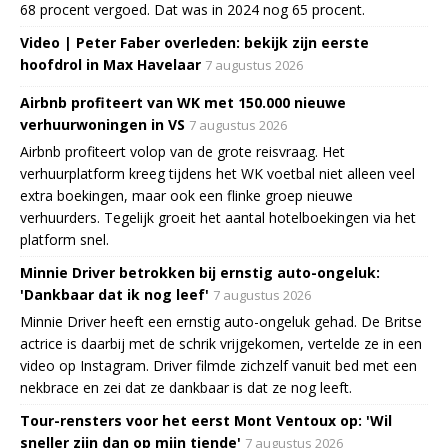
68 procent vergoed. Dat was in 2024 nog 65 procent.
Video | Peter Faber overleden: bekijk zijn eerste
hoofdrol in Max Havelaar
7 augustus 2026
Airbnb profiteert van WK met 150.000 nieuwe
verhuurwoningen in VS
7 augustus 2026
Airbnb profiteert volop van de grote reisvraag. Het
verhuurplatform kreeg tijdens het WK voetbal niet alleen veel
extra boekingen, maar ook een flinke groep nieuwe
verhuurders. Tegelijk groeit het aantal hotelboekingen via het
platform snel.
Minnie Driver betrokken bij ernstig auto-ongeluk:
'Dankbaar dat ik nog leef'
7 augustus 2026
Minnie Driver heeft een ernstig auto-ongeluk gehad. De Britse
actrice is daarbij met de schrik vrijgekomen, vertelde ze in een
video op Instagram. Driver filmde zichzelf vanuit bed met een
nekbrace en zei dat ze dankbaar is dat ze nog leeft.
Tour-rensters voor het eerst Mont Ventoux op: 'Wil
sneller zijn dan op mijn tiende'
7 augustus 2026