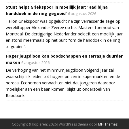
Stunt helpt Griekspoor in moeilijk jaar: 'Had bijna
handdoek in de ring gegooid'
6 augustus 2026
Tallon Griekspoor was opgelucht na zijn verrassende zege op
wereldtopper Alexander Zverev op het Masters-toernooi van
Montreal. De dertigjarige Nederlander beleeft een moeilijk jaar
en stond meermaals op het punt "om de handdoek in de ring
te gooien".
Hoger jeugdloon kan boodschappen en terrasje duurder
maken
6 augustus 2026
De verhoging van het minimumjeugdloon volgend jaar zal
waarschijnlijk leiden tot hogere prijzen in supermarkten en de
horeca. Economen verwachten niet dat jongeren daardoor
moeilijker aan een baan komen, blijkt uit onderzoek van
Rabobank.
Copyright & kopiëren; 2026|WordPress thema door
MH Themes