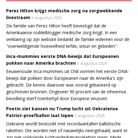
Perez Hilton krijgt medische zorg na zorgwekkende
livestream
5 augustus 2026
De familie van Perez Hilton heeft bevestigd dat de
Amerikaanse roddelblogger medische zorg krijgt. In een
verklaring op zijn website bedankt de familie iedereen voor de
"overweldigende hoeveelheid liefde, steun en gebeden".
Inca-mummies eerste DNA-bewijs dat Europeanen
pokken naar Amerika brachten
5 augustus 2026
Eeuwenoude Inca-mummies uit Chili vormen het eerste DNA-
bewijs dat pokken door Europeanen naar de Amerika's zijn
gebracht. De kennis daarover was vooral gebaseerd op
geschreven bronnen. Ongeveer 90 procent van de inheemse
bevolking stierf toentertijd door Europese virussen.
Poetin ziet kansen nu Trump lucht uit Oekraïense
Patriot-proefballon laat lopen
5 augustus 2026
Oekraïne wordt bestookt met recordaantallen ballistische
raketten. Die worden niet of nauwelijks neergehaald, want er
zijn niet voldoende luchtverdedigingsraketten meer. Mede