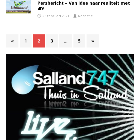
Persbericht – Van idee naar realiteit met
4D!
26 februari 2021
Redactie
«
1
2
3
…
5
»