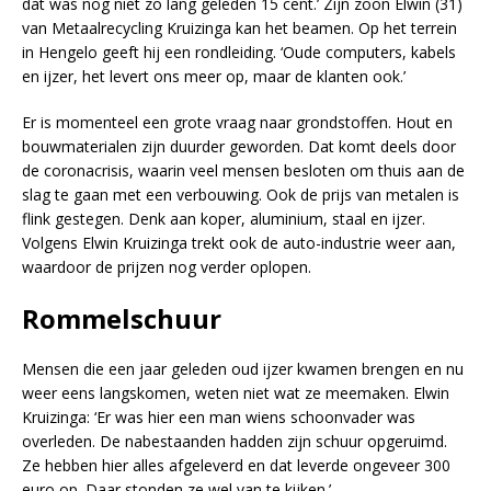
dat was nog niet zo lang geleden 15 cent.’ Zijn zoon Elwin (31)
van Metaalrecycling Kruizinga kan het beamen. Op het terrein
in Hengelo geeft hij een rondleiding. ‘Oude computers, kabels
en ijzer, het levert ons meer op, maar de klanten ook.’
Er is momenteel een grote vraag naar grondstoffen. Hout en
bouwmaterialen zijn duurder geworden. Dat komt deels door
de coronacrisis, waarin veel mensen besloten om thuis aan de
slag te gaan met een verbouwing. Ook de prijs van metalen is
flink gestegen. Denk aan koper, aluminium, staal en ijzer.
Volgens Elwin Kruizinga trekt ook de auto-industrie weer aan,
waardoor de prijzen nog verder oplopen.
Rommelschuur
Mensen die een jaar geleden oud ijzer kwamen brengen en nu
weer eens langskomen, weten niet wat ze meemaken. Elwin
Kruizinga: ‘Er was hier een man wiens schoonvader was
overleden. De nabestaanden hadden zijn schuur opgeruimd.
Ze hebben hier alles afgeleverd en dat leverde ongeveer 300
euro op. Daar stonden ze wel van te kijken.’