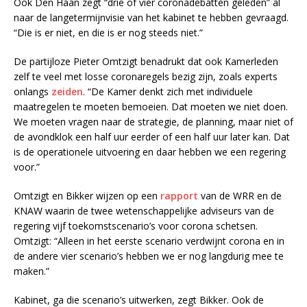
Ook Den Haan zegt “drie of vier coronadebatten geleden” al
naar de langetermijnvisie van het kabinet te hebben gevraagd.
“Die is er niet, en die is er nog steeds niet.”
De partijloze Pieter Omtzigt benadrukt dat ook Kamerleden
zelf te veel met losse coronaregels bezig zijn, zoals experts
onlangs
zeiden
. “De Kamer denkt zich met individuele
maatregelen te moeten bemoeien. Dat moeten we niet doen.
We moeten vragen naar de strategie, de planning, maar niet of
de avondklok een half uur eerder of een half uur later kan. Dat
is de operationele uitvoering en daar hebben we een regering
voor.”
Omtzigt en Bikker wijzen op een
rapport
van de WRR en de
KNAW waarin de twee wetenschappelijke adviseurs van de
regering vijf toekomstscenario’s voor corona schetsen.
Omtzigt: “Alleen in het eerste scenario verdwijnt corona en in
de andere vier scenario’s hebben we er nog langdurig mee te
maken.”
Kabinet, ga die scenario’s uitwerken, zegt Bikker. Ook de