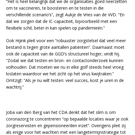
“Het is heel belangrijk dat we de organisaties goed neerzetten
om te vaccineren, te boosteren en te testen in die
verschillende scenario’s”, zegt Aukje de Vries van de VVD. “En
dat we zorgen dat de IC-capaciteit, bijvoorbeeld met een
flexibele schil, beter in kan spelen op pandemieën.”
Ook Hijink pleit voor een “robuuster zorgstelsel dat veel meer
bestand is tegen grote aantallen patiënten”. Daarnaast moet
ook de capaciteit van de GGD’s structureel hoger, vindt hij.
“Zodat we dat testen en bron- en contactonderzoek kunnen
volhouden. Dat moeten we nu in elke golf steeds heel vroeg
loslaten waardoor we het zicht op het virus kwijtraken.”
Omtzigt: “Als je nu wilt testen: veel succes, kost je uren in de
wachtrij.”
Joba van den Berg van het CDA denkt dat het slim is om
coronazorg te concentreren “op bepaalde locaties waar je ook
zorgreservisten en gepensioneerden inzet”. Overigens pleit zij
als enige voor het wachten met een langetermijnstrategie tot