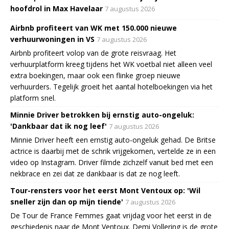
hoofdrol in Max Havelaar
7 augustus 2026
Airbnb profiteert van WK met 150.000 nieuwe
verhuurwoningen in VS
7 augustus 2026
Airbnb profiteert volop van de grote reisvraag. Het
verhuurplatform kreeg tijdens het WK voetbal niet alleen veel
extra boekingen, maar ook een flinke groep nieuwe
verhuurders. Tegelijk groeit het aantal hotelboekingen via het
platform snel.
Minnie Driver betrokken bij ernstig auto-ongeluk:
'Dankbaar dat ik nog leef'
7 augustus 2026
Minnie Driver heeft een ernstig auto-ongeluk gehad. De Britse
actrice is daarbij met de schrik vrijgekomen, vertelde ze in een
video op Instagram. Driver filmde zichzelf vanuit bed met een
nekbrace en zei dat ze dankbaar is dat ze nog leeft.
Tour-rensters voor het eerst Mont Ventoux op: 'Wil
sneller zijn dan op mijn tiende'
7 augustus 2026
De Tour de France Femmes gaat vrijdag voor het eerst in de
geschiedenis naar de Mont Ventoux. Demi Vollering is de grote