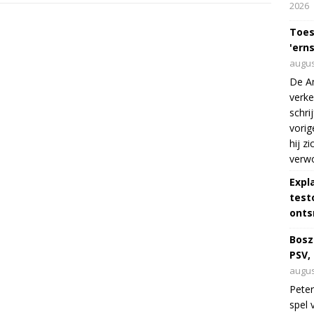
2026
Toes
'erns
augus
De Am
verke
schri
vorig
hij z
verw
Expl
test
onts
Bosz
PSV,
augus
Peter
spel 