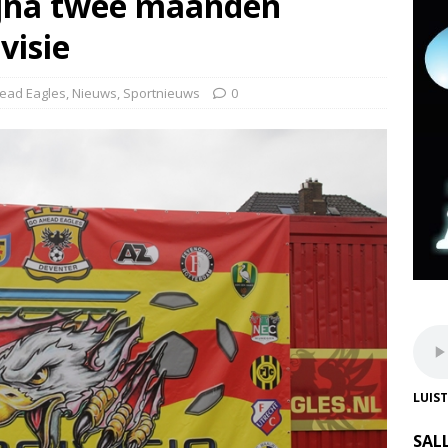
ijna twee maanden
visie
ead Eagles
,
Nieuws
,
Sportnieuws
0
LUIS
SAL