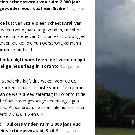
ins scheepswrak van ruim 2.000 jaar
gevonden voor kust van Sicilië
9 augustus
de kust van Sicilië is een scheepswrak van
tweeduizend jaar oud gevonden, meldt het
aanse ministerie van Cultuur. Aan boord liggen
rden kruiken die hun oorsprong kennen in
omeinse oudheid.
lenka blijft worstelen met vorm en lijdt
elige nederlaag in Toronto
9 augustus
 Sabalenka blijft drie weken voor de US
 zoekende naar de juiste vorm. De nummer
an de wereld leed zaterdag in Toronto in de
te finales een gevoelige nederlaag tegen
rina Alexandrova, de mondiale nummer tien.
erd 7-6 (3), 4-6 en 6-4.
o | Duikers vinden ruim 2.000 jaar oud
ins scheepswrak bij Sicilië
9 augustus