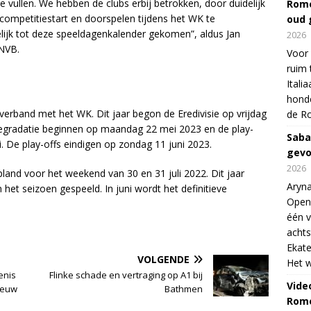
vullen. We hebben de clubs erbij betrokken, door duidelijk
Rome
competitiestart en doorspelen tijdens het WK te
oud 
delijk tot deze speeldagenkalender gekomen”, aldus Jan
2026
KNVB.
Voor 
ruim 
Itali
honde
 verband met het WK. Dit jaar begon de Eredivisie op vrijdag
de R
egradatie beginnen op maandag 22 mei 2023 en de play-
Saba
. De play-offs eindigen op zondag 11 juni 2023.
gevo
2026
pland voor het weekend van 30 en 31 juli 2022. Dit jaar
Aryna
het seizoen gespeeld. In juni wordt het definitieve
Open
één v
achts
Ekate
VOLGENDE
Het w
enis
Flinke schade en vertraging op A1 bij
Vide
eeuw
Bathmen
Rome