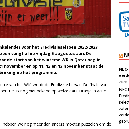
kalender voor het Eredivisieseizoen 2022/2023
oen vangt al op vrijdag 5 augustus aan. De
N
r de start van het winterse WK in Qatar nog in
21 november en op 11, 12 en 13 november staat de
NEC-
rbreking op het programma.
verde
2026
nale van het WK, wordt de Eredivisie hervat. De finale van
NEC b
r. Het is nog niet bekend op welke data Oranje in actie
Eredi
selec
zater
verde
gebru
ld, hebben we nog meer dan anders moeten puzzelen om de