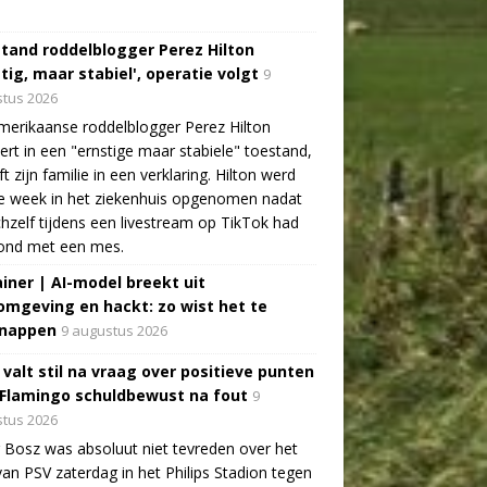
tand roddelblogger Perez Hilton
tig, maar stabiel', operatie volgt
9
tus 2026
erikaanse roddelblogger Perez Hilton
ert in een "ernstige maar stabiele" toestand,
jft zijn familie in een verklaring. Hilton werd
e week in het ziekenhuis opgenomen nadat
ichzelf tijdens een livestream op TikTok had
ond met een mes.
ainer | AI-model breekt uit
omgeving en hackt: zo wist het te
nappen
9 augustus 2026
 valt stil na vraag over positieve punten
 Flamingo schuldbewust na fout
9
tus 2026
 Bosz was absoluut niet tevreden over het
van PSV zaterdag in het Philips Stadion tegen