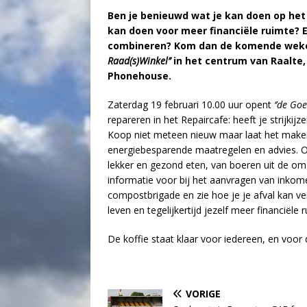
Ben je benieuwd wat je kan doen op he
kan doen voor meer financiële ruimte? 
combineren? Kom dan de komende weken 
Raad(s)Winkel’’
in het centrum van Raalte,
Phonehouse.
Zaterdag 19 februari 10.00 uur opent
‘’de Go
repareren in het Repaircafe: heeft je strijkij
Koop niet meteen nieuw maar laat het make
energiebesparende maatregelen en advies. O
lekker en gezond eten, van boeren uit de omge
informatie voor bij het aanvragen van ink
compostbrigade en zie hoe je je afval kan v
leven en tegelijkertijd jezelf meer financiële 
De koffie staat klaar voor iedereen, en voor
VORIGE