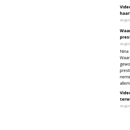
Vide
haar
augus
Waar
pres
augus
Nina 
Waar 
gewo
prest
nemen
allem
Vide
terwi
augus