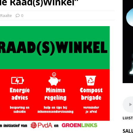
e Raad(s)Winkel’’
,
Raalte
0
LUIS
SAL