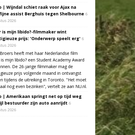
o | Wijndal schiet raak voor Ajax na
fijne assist Berghuis tegen Shelbourne
6
tus 2026
 is mijn libido?-filmmaker wint
tigieuze prijs: 'Onderwerp speelt erg'
6
tus 2026
Broers heeft met haar Nederlandse film
is mijn libido? een Student Academy Award
nnen. De 26-jarige filmmaker mag de
igieuze prijs volgende maand in ontvangst
 tijdens de uitreiking in Toronto. "Het moet
aal nog even bezinken", vertelt ze aan NU.nl.
o | Amerikaan springt net op tijd weg
jl bestuurder zijn auto aanrijdt
6
tus 2026