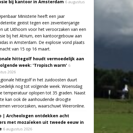
osie bij kantoor in Amsterdam
6 augustus
penbaar Ministerie heeft een jaar
detentie geëist tegen een zeventienjarige
n uit Uithoorn voor het veroorzaken van een
sie bij het Atrium, een kantoorgebouw aan
idas in Amsterdam. De explosie vond plaats
 nacht van 15 op 16 maart.
onale hittegolf houdt vermoedelijk aan
volgende week: 'Tropisch warm'
6
tus 2026
gionale hittegolf in het zuidoosten duurt
oedelijk nog tot volgende week. Woensdag
e temperatuur oplopen tot 35 graden. Naast
tte kan ook de aanhoudende droogte
lemen veroorzaken, waarschuwt Weeronline.
o | Archeologen ontdekken acht
rs met mozaïeken uit tweede eeuw in
e
6 augustus 2026