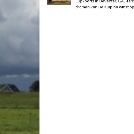
Cupkoorts in Deventer; GAE-fan
dromen van De Kuip na winst o