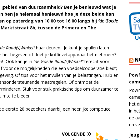
t gebied van duurzaamheid? Ben je benieuwd wat je
En ben je helemaal benieuwd hoe je deze beide kan
op zaterdag van 10.00 tot 16.00 langs bij
‘’de Goede
 Marktstraat 8b, tussen de Primera en The
ede Raad(s)Winkel’’
haar deuren. Je kunt je spullen laten
zer het begeven of doet je koffiezetapparaat het niet meer?
N
n! Ook kan je in
‘’de Goede Raad(s)Winkel’’
terecht voor
f voor de mogelijkheden die een voedselcoöperatie biedt;
PowN
ving. Of tips voor het invullen van je belastingen. Hulp en
came
omensondersteunende maatregelen. Of ontmoet de
erminderen. Stuk voor stuk praktische tips om duurzamer te
PowN
ruimte te bieden.
came
het d
 de eerste 20 bezoekers daarbij een heerlijke tompouce.
in he
de aa
en ve
VOLGENDE
Jeug