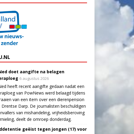
U.NL
ed doet aangifte na belagen
raploeg
6 augustus 2026
ed heeft recent aangifte gedaan nadat een
raploeg van PowNews werd belaagd tijdens
raaien van een item over een dierenpension
t Drentse Darp. De journalisten beschuldigen
nvallers van mishandeling, vrijheidsberoving
rnieling, deelt de omroep donderdag.
ddetentie geëist tegen jongen (17) voor