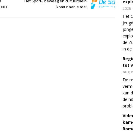
s
Het Sport-, beweeg en cultuurplein
expl
p NEC
komt naar je toe!
2026
Het O
jeugd
jonge
explo
de Zu
in de
Regi
tot 
augus
De re
verm
kan d
de hi
prob
Vide
kame
Rom