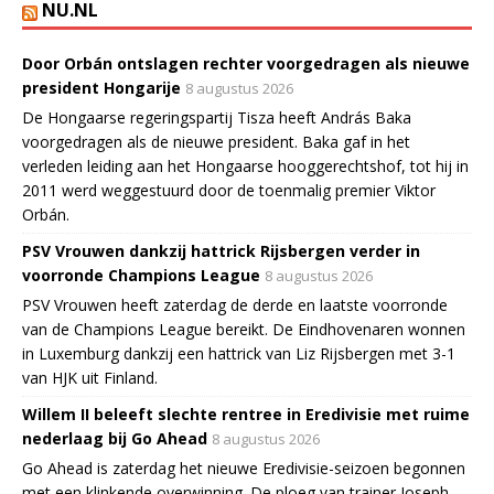
NU.NL
Door Orbán ontslagen rechter voorgedragen als nieuwe
president Hongarije
8 augustus 2026
De Hongaarse regeringspartij Tisza heeft András Baka
voorgedragen als de nieuwe president. Baka gaf in het
verleden leiding aan het Hongaarse hooggerechtshof, tot hij in
2011 werd weggestuurd door de toenmalig premier Viktor
Orbán.
PSV Vrouwen dankzij hattrick Rijsbergen verder in
voorronde Champions League
8 augustus 2026
PSV Vrouwen heeft zaterdag de derde en laatste voorronde
van de Champions League bereikt. De Eindhovenaren wonnen
in Luxemburg dankzij een hattrick van Liz Rijsbergen met 3-1
van HJK uit Finland.
Willem II beleeft slechte rentree in Eredivisie met ruime
nederlaag bij Go Ahead
8 augustus 2026
Go Ahead is zaterdag het nieuwe Eredivisie-seizoen begonnen
met een klinkende overwinning. De ploeg van trainer Joseph