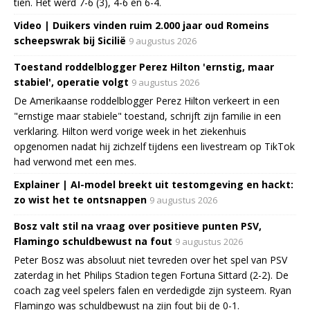
tien. Het werd 7-6 (3), 4-6 en 6-4.
Video | Duikers vinden ruim 2.000 jaar oud Romeins
scheepswrak bij Sicilië
9 augustus 2026
Toestand roddelblogger Perez Hilton 'ernstig, maar
stabiel', operatie volgt
9 augustus 2026
De Amerikaanse roddelblogger Perez Hilton verkeert in een
"ernstige maar stabiele" toestand, schrijft zijn familie in een
verklaring. Hilton werd vorige week in het ziekenhuis
opgenomen nadat hij zichzelf tijdens een livestream op TikTok
had verwond met een mes.
Explainer | AI-model breekt uit testomgeving en hackt:
zo wist het te ontsnappen
9 augustus 2026
Bosz valt stil na vraag over positieve punten PSV,
Flamingo schuldbewust na fout
9 augustus 2026
Peter Bosz was absoluut niet tevreden over het spel van PSV
zaterdag in het Philips Stadion tegen Fortuna Sittard (2-2). De
coach zag veel spelers falen en verdedigde zijn systeem. Ryan
Flamingo was schuldbewust na zijn fout bij de 0-1.