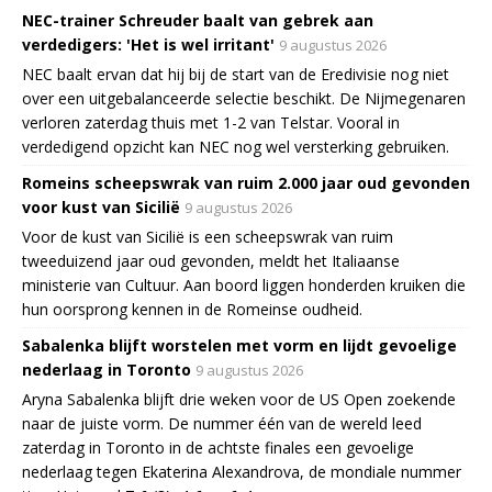
NEC-trainer Schreuder baalt van gebrek aan
verdedigers: 'Het is wel irritant'
9 augustus 2026
NEC baalt ervan dat hij bij de start van de Eredivisie nog niet
over een uitgebalanceerde selectie beschikt. De Nijmegenaren
verloren zaterdag thuis met 1-2 van Telstar. Vooral in
verdedigend opzicht kan NEC nog wel versterking gebruiken.
Romeins scheepswrak van ruim 2.000 jaar oud gevonden
voor kust van Sicilië
9 augustus 2026
Voor de kust van Sicilië is een scheepswrak van ruim
tweeduizend jaar oud gevonden, meldt het Italiaanse
ministerie van Cultuur. Aan boord liggen honderden kruiken die
hun oorsprong kennen in de Romeinse oudheid.
Sabalenka blijft worstelen met vorm en lijdt gevoelige
nederlaag in Toronto
9 augustus 2026
Aryna Sabalenka blijft drie weken voor de US Open zoekende
naar de juiste vorm. De nummer één van de wereld leed
zaterdag in Toronto in de achtste finales een gevoelige
nederlaag tegen Ekaterina Alexandrova, de mondiale nummer