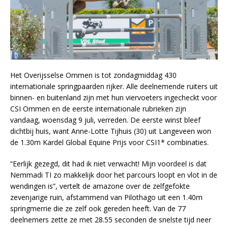
Het Overijsselse Ommen is tot zondagmiddag 430
internationale springpaarden rijker. Alle deelnemende ruiters uit
binnen- en buitenland zijn met hun viervoeters ingecheckt voor
CSI Ommen en de eerste internationale rubrieken zijn
vandaag, woensdag 9 juli, verreden. De eerste winst bleef
dichtbij huis, want Anne-Lotte Tijhuis (30) uit Langeveen won
de 1.30m Kardel Global Equine Prijs voor CSI1* combinaties.
“Eerlijk gezegd, dit had ik niet verwacht! Mijn voordeel is dat
Nemmadi TI zo makkelijk door het parcours loopt en vlot in de
wendingen is”, vertelt de amazone over de zelfgefokte
zevenjarige ruin, afstammend van Pilothago uit een 1.40m
springmerrie die ze zelf ook gereden heeft. Van de 77
deelnemers zette ze met 28.55 seconden de snelste tijd neer