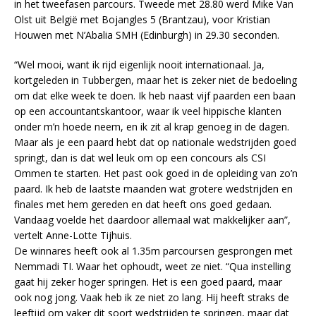
in het tweefasen parcours. Tweede met 28.80 werd Mike Van
Olst uit België met Bojangles 5 (Brantzau), voor Kristian
Houwen met N’Abalia SMH (Edinburgh) in 29.30 seconden.
“Wel mooi, want ik rijd eigenlijk nooit internationaal. Ja,
kortgeleden in Tubbergen, maar het is zeker niet de bedoeling
om dat elke week te doen. Ik heb naast vijf paarden een baan
op een accountantskantoor, waar ik veel hippische klanten
onder m’n hoede neem, en ik zit al krap genoeg in de dagen.
Maar als je een paard hebt dat op nationale wedstrijden goed
springt, dan is dat wel leuk om op een concours als CSI
Ommen te starten. Het past ook goed in de opleiding van zo’n
paard. Ik heb de laatste maanden wat grotere wedstrijden en
finales met hem gereden en dat heeft ons goed gedaan.
Vandaag voelde het daardoor allemaal wat makkelijker aan”,
vertelt Anne-Lotte Tijhuis.
De winnares heeft ook al 1.35m parcoursen gesprongen met
Nemmadi TI. Waar het ophoudt, weet ze niet. “Qua instelling
gaat hij zeker hoger springen. Het is een goed paard, maar
ook nog jong. Vaak heb ik ze niet zo lang. Hij heeft straks de
leeftijd om vaker dit soort wedstrijden te springen, maar dat