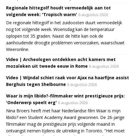
Regionale hittegolf houdt vermoedelijk aan tot
volgende week: 'Tropisch warm'
6 augustus 2026
De regionale hittegolf in het zuidoosten duurt vermoedelijk
nog tot volgende week. Woensdag kan de temperatuur
oplopen tot 35 graden. Naast de hitte kan ook de
aanhoudende droogte problemen veroorzaken, waarschuwt
Weeronline.
Video | Archeologen ontdekken acht kamers met
mozaïeken uit tweede eeuw in Rome
6 augustus 2026
Video | Wijndal schiet raak voor Ajax na haarfijne assist
Berghuis tegen Shelbourne
6 augustus 2026
Waar is mijn libido?-filmmaker wint prestigieuze prijs:
'Onderwerp speelt erg'
6 augustus 2026
Nina Broers heeft met haar Nederlandse film Waar is mijn
libido? een Student Academy Award gewonnen. De 26-jarige
filmmaker mag de prestigieuze prijs volgende maand in
ontvangst nemen tijdens de uitreiking in Toronto. "Het moet