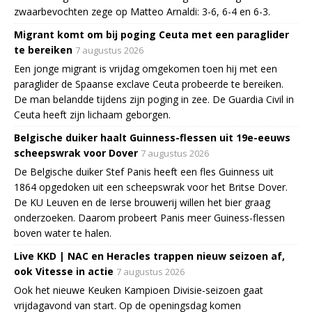
zwaarbevochten zege op Matteo Arnaldi: 3-6, 6-4 en 6-3.
Migrant komt om bij poging Ceuta met een paraglider
te bereiken
7 augustus 2026
Een jonge migrant is vrijdag omgekomen toen hij met een
paraglider de Spaanse exclave Ceuta probeerde te bereiken.
De man belandde tijdens zijn poging in zee. De Guardia Civil in
Ceuta heeft zijn lichaam geborgen.
Belgische duiker haalt Guinness-flessen uit 19e-eeuws
scheepswrak voor Dover
7 augustus 2026
De Belgische duiker Stef Panis heeft een fles Guinness uit
1864 opgedoken uit een scheepswrak voor het Britse Dover.
De KU Leuven en de Ierse brouwerij willen het bier graag
onderzoeken. Daarom probeert Panis meer Guiness-flessen
boven water te halen.
Live KKD | NAC en Heracles trappen nieuw seizoen af,
ook Vitesse in actie
7 augustus 2026
Ook het nieuwe Keuken Kampioen Divisie-seizoen gaat
vrijdagavond van start. Op de openingsdag komen