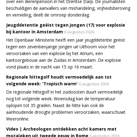
over een dierenpension in het Drentse Darp. De journalisten
beschuldigen de aanvallers van mishandeling, vrijheidsberoving
en vernieling, deelt de omroep donderdag.
Jeugddetentie geëist tegen jongen (17) voor explosie
bij kantoor in Amsterdam
6 augustus 2026
Het Openbaar Ministerie heeft een jaar jeugddetentie geëist
tegen een zeventienjarige jongen uit Uithoorn voor het
veroorzaken van een explosie bij het Atrium, een
kantoorgebouw aan de Zuidas in Amsterdam. De explosie
vond plaats in de nacht van 15 op 16 maart.
Regionale hittegolf houdt vermoedelijk aan tot
volgende week: 'Tropisch warm'
6 augustus 2026
De regionale hittegolf in het zuidoosten duurt vermoedelijk
nog tot volgende week. Woensdag kan de temperatuur
oplopen tot 35 graden. Naast de hitte kan ook de
aanhoudende droogte problemen veroorzaken, waarschuwt
Weeronline.
Video | Archeologen ontdekken acht kamers met
mozaïeken uit tweede eeuw in Rome
6 augustus 2026