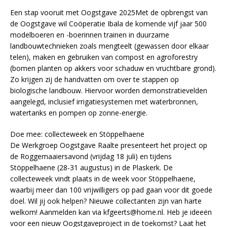
Een stap vooruit met Oogstgave 2025Met de opbrengst van
de Oogstgave wil Coöperatie Ibala de komende vijf jaar 500
modelboeren en -boerinnen trainen in duurzame
landbouwtechnieken zoals mengteelt (gewassen door elkaar
telen), maken en gebruiken van compost en agroforestry
(bomen planten op akkers voor schaduw en vruchtbare grond).
Zo krijgen zij de handvatten om over te stappen op
biologische landbouw. Hiervoor worden demonstratievelden
aangelegd, inclusief irrigatiesystemen met waterbronnen,
watertanks en pompen op zonne-energie.
Doe mee: collecteweek en Stöppelhaene
De Werkgroep Oogstgave Raalte presenteert het project op
de Roggemaaiersavond (vrijdag 18 juli) en tijdens
Stöppelhaene (28-31 augustus) in de Plaskerk. De
collecteweek vindt plaats in de week voor Stöppelhaene,
waarbij meer dan 100 vrijwilligers op pad gaan voor dit goede
doel. Wil jij ook helpen? Nieuwe collectanten zijn van harte
welkom! Aanmelden kan via kfgeerts@home.nl. Heb je ideeën
voor een nieuw Oogstgaveproject in de toekomst? Laat het