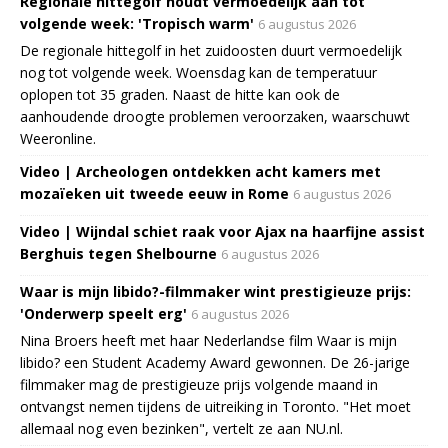
Regionale hittegolf houdt vermoedelijk aan tot
volgende week: 'Tropisch warm'
6 augustus 2026
De regionale hittegolf in het zuidoosten duurt vermoedelijk
nog tot volgende week. Woensdag kan de temperatuur
oplopen tot 35 graden. Naast de hitte kan ook de
aanhoudende droogte problemen veroorzaken, waarschuwt
Weeronline.
Video | Archeologen ontdekken acht kamers met
mozaïeken uit tweede eeuw in Rome
6 augustus 2026
Video | Wijndal schiet raak voor Ajax na haarfijne assist
Berghuis tegen Shelbourne
6 augustus 2026
Waar is mijn libido?-filmmaker wint prestigieuze prijs:
'Onderwerp speelt erg'
6 augustus 2026
Nina Broers heeft met haar Nederlandse film Waar is mijn
libido? een Student Academy Award gewonnen. De 26-jarige
filmmaker mag de prestigieuze prijs volgende maand in
ontvangst nemen tijdens de uitreiking in Toronto. "Het moet
allemaal nog even bezinken", vertelt ze aan NU.nl.