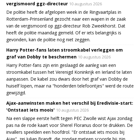
vergismoord ggz-directeur
10 augustus 2026
De politie heeft de afgelopen week in de Ringvaartplas in
Rotterdam-Prinsenland gezocht naar een wapen in de zaak
van de vergismoord op ggz-directeur Rob Zweekhorst. Dat
heeft de politie maandag gemeld. Of er iets belangrijks is
gevonden, kan de politie nog niet zeggen.
Harry Potter-fans laten stroomkabel verleggen om
graf van Dobby te beschermen
10 augustus 2026
Harry Potter-fans zijn erin geslaagd de aanleg van een
stroomkabel tussen het Verenigd Koninkrijk en Ierland te laten
aanpassen. De kabel zou dwars door het graf van Dobby de
huiself lopen, maar na "honderden telefoontjes" werd de route
gewijzigd.
Ajax-aanwinsten maken het verschil bij Eredivisie-start:
'Ontstaat iets moois'
10 augustus 2026
Na een slappe eerste helft tegen PEC Zwolle wist Ajax zondag
pas na de rode kaart voor Sherel Floranus door te drukken. De
invallers speelden een hoofdrol. "Er ontstaat iets moois bij
Ajax", zei Julian Brandt, die zondag meteen scoorde bij zijn