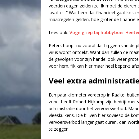
veertien dagen zeiden ze. Ik moet de eieren 
kwaliteit.” Wat hem dat financieel gaat kost
maatregelen gelden, hoe groter de financiële 
Lees ook:
Vogelgriep bij hobbyboer Heete
Peters hoopt nu vooral dat bij geen van de
virus wordt ontdekt. Want dan zullen de maat
de gevolgen voor zijn handel ook weer groter.
voor hem. “Ik kan hier maar heel beperkt afze
Veel extra administrati
Een paar kilometer verderop in Raalte, buite
zone, heeft Robert Nijkamp zijn bedrijf met v
administratie door het vervoersverbod. Maa
vleeskuikens. Die blijven hier sowieso de k
vervoersverbod langer gaat duren, dan wordt
te zeggen.