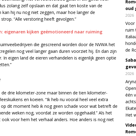
Rome
dus zolang zelf opslaan en dat gaat ten koste van de
oud 
en kan hij nu nog niet zeggen, maar hoe langer de
2026
strop. “Alle verstoring heeft gevolgen.”
Voor 
ruim 
n: eigenaren kijken geëmotioneerd naar ruiming
Itali
honde
 pluimveebedrijven die gescreend worden door de NVWA het
de R
regelen nog veel langer gaan duren voorziet hij. En dan zijn
 In eigen land de eieren verhandelen is eigenlijk geen optie
Saba
tten.”
gevo
2026
e
Aryna
Open
n de drie kilometer-zone maar binnen de tien kilometer-
één v
leeskuikens en koeien. “Ik heb nu vooral heel veel extra
achts
r op dit moment heb ik nog geen schade voor wat betreft de
Ekate
omende weken nog, voordat ze worden opgehaald.” Als het
Het w
 ook voor hem het verhaal anders. Hoe anders is nog niet
Vide
Rome