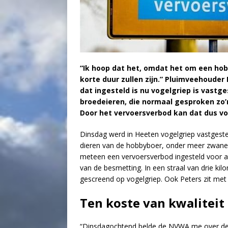
“Ik hoop dat het, omdat het om een ho
korte duur zullen zijn.” Pluimveehouder 
dat ingesteld is nu vogelgriep is vastge
broedeieren, die normaal gesproken zo
Door het vervoersverbod kan dat dus voo
Dinsdag werd in Heeten vogelgriep vastgeste
dieren van de hobbyboer, onder meer zwanen
meteen een vervoersverbod ingesteld voor all
van de besmetting. In een straal van drie kil
gescreend op vogelgriep. Ook Peters zit met zi
Ten koste van kwaliteit
“Dinsdagochtend belde de NVWA me over de b