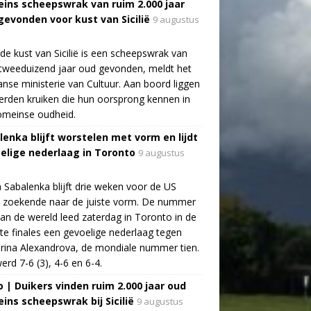
ins scheepswrak van ruim 2.000 jaar
gevonden voor kust van Sicilië
9 augustus
de kust van Sicilië is een scheepswrak van
tweeduizend jaar oud gevonden, meldt het
aanse ministerie van Cultuur. Aan boord liggen
rden kruiken die hun oorsprong kennen in
omeinse oudheid.
lenka blijft worstelen met vorm en lijdt
elige nederlaag in Toronto
9 augustus
 Sabalenka blijft drie weken voor de US
 zoekende naar de juiste vorm. De nummer
an de wereld leed zaterdag in Toronto in de
te finales een gevoelige nederlaag tegen
rina Alexandrova, de mondiale nummer tien.
erd 7-6 (3), 4-6 en 6-4.
o | Duikers vinden ruim 2.000 jaar oud
ins scheepswrak bij Sicilië
9 augustus