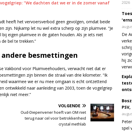
2026
ogelgriep: “We dachten dat we er in de zomer vanaf
Toes
'erns
oudt heeft het vervoersverbod geen gevolgen, omdat beide
augus
 zijn. Nijkamp let nu wel extra scherp op zijn pluimvee. “Je
De Am
 bij eigen pluimvee in de gaten houden. Als je iets niet
verke
de bel te trekken.”
schri
 andere besmettingen
vorig
hij z
verw
dse Vakbond voor Pluimveehouders, verwacht niet dat er
smettingen zijn binnen die straal van drie kilometer. “Ik
Expl
htigheid waarmee we er nu mee omgaan is echt ontzettend
test
en ontwikkeld naar aanleiding van 2003, toen de vogelgriep
onts
enlijk niet meer.”
Bosz
VOLGENDE
PSV,
Oud-Diepenvener hoeft van OM niet
augus
terug naar cel voor betrokkenheid
Peter
crystal methlab
spel 