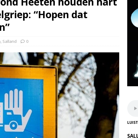
rond Heeten houden hart
lgriep: “Hopen dat
n”
n
,
Salland
0
LUIS
SAL