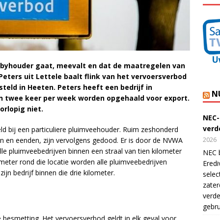
bbyhouder gaat, meevalt en dat de maatregelen van
Peters uit Lettele baalt flink van het vervoersverbod
steld in Heeten. Peters heeft een bedrijf in
N
’n twee keer per week worden opgehaald voor export.
rlopig niet.
NEC-
verde
ld bij een particuliere pluimveehouder. Ruim zeshonderd
2026
 en eenden, zijn vervolgens gedood. Er is door de NVWA
e pluimveebedrijven binnen een straal van tien kilometer
NEC b
ometer rond die locatie worden alle pluimveebedrijven
Eredi
jn bedrijf binnen die drie kilometer.
selec
zater
verde
gebru
esmetting. Het vervoersverbod geldt in elk geval voor