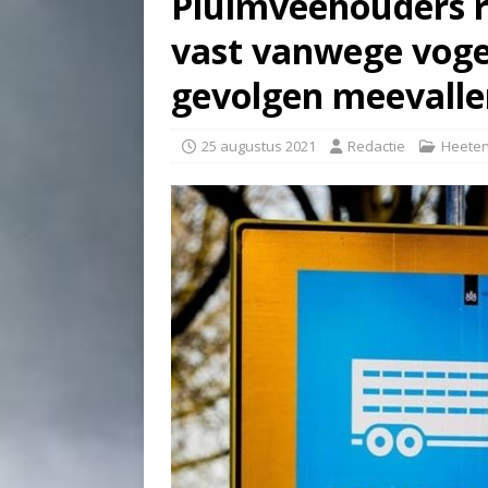
Pluimveehouders 
vast vanwege voge
gevolgen meevalle
25 augustus 2021
Redactie
Heete