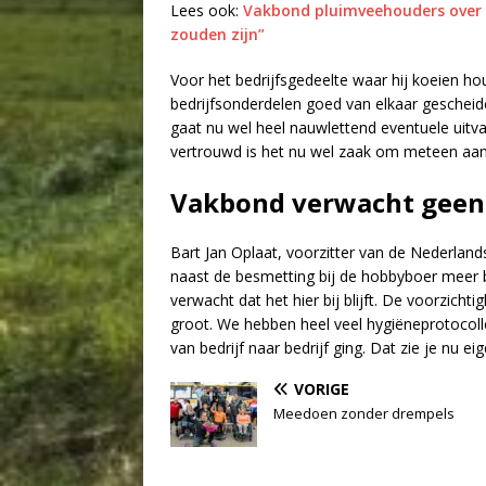
Lees ook:
Vakbond pluimveehouders over v
zouden zijn”
Voor het bedrijfsgedeelte waar hij koeien h
bedrijfsonderdelen goed van elkaar gescheiden
gaat nu wel heel nauwlettend eventuele uitval
vertrouwd is het nu wel zaak om meteen aan 
Vakbond verwacht geen
Bart Jan Oplaat, voorzitter van de Nederlan
naast de besmetting bij de hobbyboer meer be
verwacht dat het hier bij blijft. De voorzic
groot. We hebben heel veel hygiëneprotocoll
van bedrijf naar bedrijf ging. Dat zie je nu eig
VORIGE
Meedoen zonder drempels