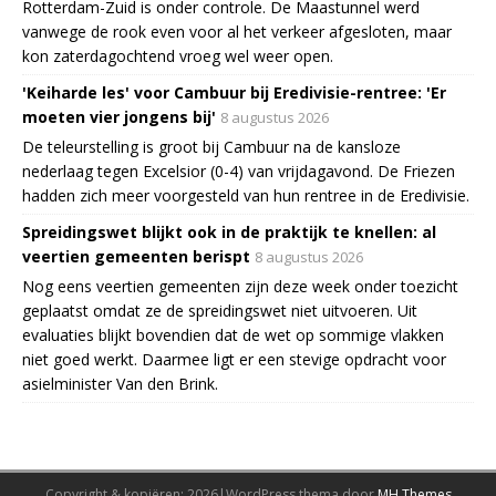
Rotterdam-Zuid is onder controle. De Maastunnel werd
vanwege de rook even voor al het verkeer afgesloten, maar
kon zaterdagochtend vroeg wel weer open.
'Keiharde les' voor Cambuur bij Eredivisie-rentree: 'Er
moeten vier jongens bij'
8 augustus 2026
De teleurstelling is groot bij Cambuur na de kansloze
nederlaag tegen Excelsior (0-4) van vrijdagavond. De Friezen
hadden zich meer voorgesteld van hun rentree in de Eredivisie.
Spreidingswet blijkt ook in de praktijk te knellen: al
veertien gemeenten berispt
8 augustus 2026
Nog eens veertien gemeenten zijn deze week onder toezicht
geplaatst omdat ze de spreidingswet niet uitvoeren. Uit
evaluaties blijkt bovendien dat de wet op sommige vlakken
niet goed werkt. Daarmee ligt er een stevige opdracht voor
asielminister Van den Brink.
Copyright & kopiëren; 2026|WordPress thema door
MH Themes