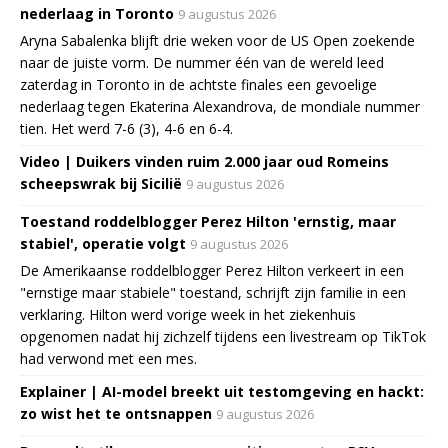
nederlaag in Toronto
9 augustus 2026
Aryna Sabalenka blijft drie weken voor de US Open zoekende
naar de juiste vorm. De nummer één van de wereld leed
zaterdag in Toronto in de achtste finales een gevoelige
nederlaag tegen Ekaterina Alexandrova, de mondiale nummer
tien. Het werd 7-6 (3), 4-6 en 6-4.
Video | Duikers vinden ruim 2.000 jaar oud Romeins
scheepswrak bij Sicilië
9 augustus 2026
Toestand roddelblogger Perez Hilton 'ernstig, maar
stabiel', operatie volgt
9 augustus 2026
De Amerikaanse roddelblogger Perez Hilton verkeert in een
"ernstige maar stabiele" toestand, schrijft zijn familie in een
verklaring. Hilton werd vorige week in het ziekenhuis
opgenomen nadat hij zichzelf tijdens een livestream op TikTok
had verwond met een mes.
Explainer | AI-model breekt uit testomgeving en hackt:
zo wist het te ontsnappen
9 augustus 2026