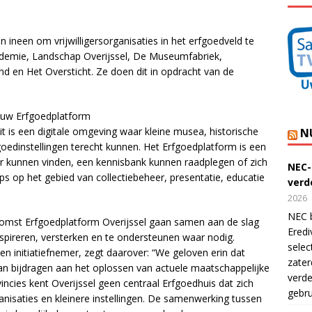
en ineen om vrijwilligersorganisaties in het erfgoedveld te
ademie, Landschap Overijssel, De Museumfabriek,
 en Het Oversticht. Ze doen dit in opdracht van de
euw Erfgoedplatform
it is een digitale omgeving waar kleine musea, historische
N
goedinstellingen terecht kunnen. Het Erfgoedplatform is een
aar kunnen vinden, een kennisbank kunnen raadplegen of zich
NEC-
 op het gebied van collectiebeheer, presentatie, educatie
verde
2026
NEC b
mst Erfgoedplatform Overijssel gaan samen aan de slag
Eredi
nspireren, versterken en te ondersteunen waar nodig.
selec
en initiatiefnemer, zegt daarover: “We geloven erin dat
zater
kan bijdragen aan het oplossen van actuele maatschappelijke
verde
incies kent Overijssel geen centraal Erfgoedhuis dat zich
gebru
ganisaties en kleinere instellingen. De samenwerking tussen