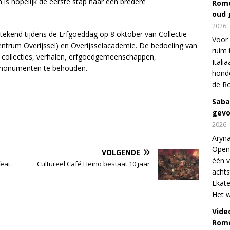
 is hopelijk de eerste stap naar een bredere
Rome
oud 
2026
tekend tijdens de Erfgoeddag op 8 oktober van Collectie
Voor 
entrum Overijssel) en Overijsselacademie. De bedoeling van
ruim 
collecties, verhalen, erfgoedgemeenschappen,
Itali
 monumenten te behouden.
honde
de R
Saba
gevo
2026
Aryna
Open
VOLGENDE
één v
eat.
Cultureel Café Heino bestaat 10 jaar
achts
Ekate
Het w
Vide
Rome