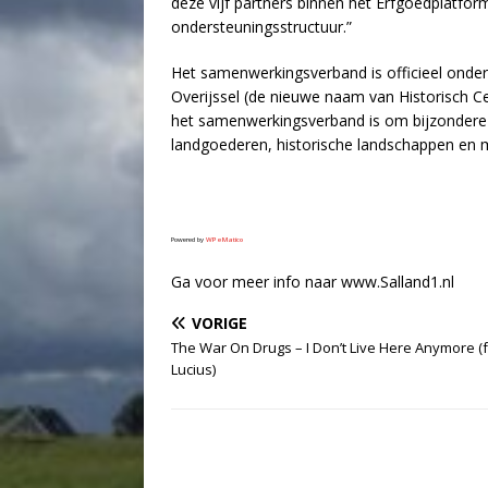
deze vijf partners binnen het Erfgoedplatform
ondersteuningsstructuur.”
Het samenwerkingsverband is officieel onder
Overijssel (de nieuwe naam van Historisch C
het samenwerkingsverband is om bijzondere 
landgoederen, historische landschappen en
Powered by
WPeMatico
Ga voor meer info naar www.Salland1.nl
VORIGE
The War On Drugs – I Don’t Live Here Anymore (f
Lucius)