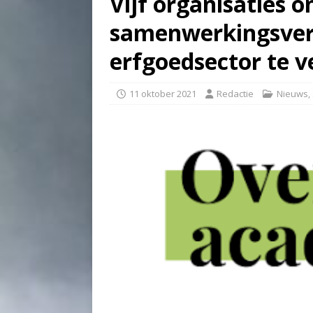
Vijf organisaties 
samenwerkingsver
erfgoedsector te v
11 oktober 2021
Redactie
Nieuws
,