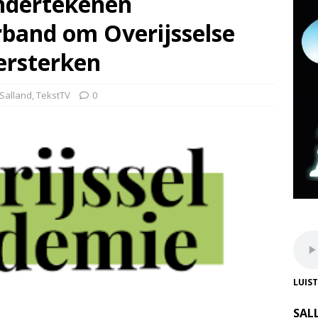
ondertekenen
band om Overijsselse
ersterken
Salland
,
TekstTV
0
LUIS
SAL