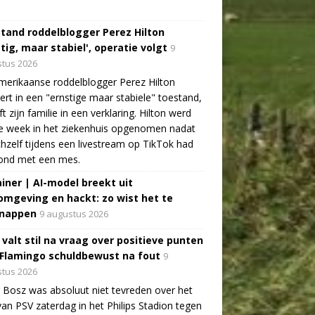
tand roddelblogger Perez Hilton
tig, maar stabiel', operatie volgt
9
tus 2026
erikaanse roddelblogger Perez Hilton
ert in een "ernstige maar stabiele" toestand,
jft zijn familie in een verklaring. Hilton werd
e week in het ziekenhuis opgenomen nadat
ichzelf tijdens een livestream op TikTok had
ond met een mes.
ainer | AI-model breekt uit
omgeving en hackt: zo wist het te
nappen
9 augustus 2026
 valt stil na vraag over positieve punten
 Flamingo schuldbewust na fout
9
tus 2026
 Bosz was absoluut niet tevreden over het
van PSV zaterdag in het Philips Stadion tegen