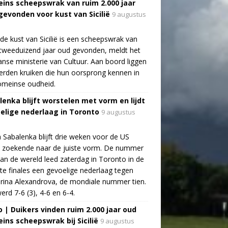
ins scheepswrak van ruim 2.000 jaar
gevonden voor kust van Sicilië
9 augustus
de kust van Sicilië is een scheepswrak van
tweeduizend jaar oud gevonden, meldt het
aanse ministerie van Cultuur. Aan boord liggen
rden kruiken die hun oorsprong kennen in
omeinse oudheid.
lenka blijft worstelen met vorm en lijdt
elige nederlaag in Toronto
9 augustus
 Sabalenka blijft drie weken voor de US
 zoekende naar de juiste vorm. De nummer
an de wereld leed zaterdag in Toronto in de
te finales een gevoelige nederlaag tegen
rina Alexandrova, de mondiale nummer tien.
erd 7-6 (3), 4-6 en 6-4.
o | Duikers vinden ruim 2.000 jaar oud
ins scheepswrak bij Sicilië
9 augustus