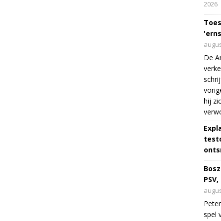
2026
Toes
'erns
augus
De Am
verke
schri
vorig
hij z
verw
Expl
test
onts
Bosz
PSV,
augus
Peter
spel 