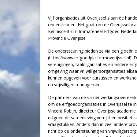
Vijf organisaties uit Overijssel slaan de hand
ondersteunen. Het gaat om de Overijsselac
Kenniscentrum Immaterieel Erfgoed Nederland
Provincie Overijssel.
De ondersteuning bieden ze via een gloedni
(https://www.erfgoedplatformoverijssel.nl). D
verenigingen, taalorganisaties en andere erf
omgeving waar vrijwilligersorganisaties elk
kunnen opgeven voor cursussen en workshops
en vrijwilligersmanagement.
De partners van de samenwerkingsovereenko
om de erfgoedorganisaties in Overijssel te i
Vincent Robijn, directeur Overijsselacademie 
erfgoed de samenleving verrijkt en positief 
vraagstukken. Anders dan in veel andere prov
richt op de ondersteuning van vrijwilligersor