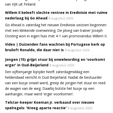
van HJK uit Finland.
Willem II beleeft slechte rentree in Eredivisie met ruime
nederlaag bij Go Ahead
8 augustus 2026
Go Ahead is zaterdag het nieuwe Eredivisie-seizoen begonnen
met een klinkende overwinning. De ploeg van trainer Joseph
Oosting won in eigen huis met 4-1 van promovendus Willem II.
Video | Duizenden fans wachten bij Portugese kerk op
bruiloft Ronaldo, die daar niet is
8 augustus 2026
Jongen (15) grijpt stuur bij onwelwording en 'voorkomt
erger' in Oud-Beijerland
8 augustus 2026
Een vijftienjarige bijrijder heeft zaterdagmiddag een
heldendaad verricht in Oud-Beijerland. Nadat de bestuurder
van een busje onwel werd, greep de jongen het stuur en reed
de wagen van de weg. Daarbij botste het busje op een
aanhanger, maar werd 'erger voorkomen'.
Telstar-keeper Koeman jr. verbaasd over nieuwe
spelregels: 'Kreeg aparte reactie'
8 augustus 2026