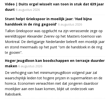
Video | Duits orgel wisselt van toon in stuk dat 639 jaar
duurt
6 augustus 2026
Stunt helpt Griekspoor in moeilijk jaar: 'Had bijna
handdoek in de ring gegooid'
6 augustus 2026
Tallon Griekspoor was opgelucht na zijn verrassende zege op
wereldtopper Alexander Zverev op het Masters-toernooi van
Montreal. De dertigjarige Nederlander beleeft een moeilijk jaar
en stond meermaals op het punt "om de handdoek in de ring
te gooien".
Hoger jeugdloon kan boodschappen en terrasje duurder
maken
6 augustus 2026
De verhoging van het minimumjeugdloon volgend jaar zal
waarschijnlijk leiden tot hogere prijzen in supermarkten en de
horeca. Economen verwachten niet dat jongeren daardoor
moeilijker aan een baan komen, blijkt uit onderzoek van
Rabobank.