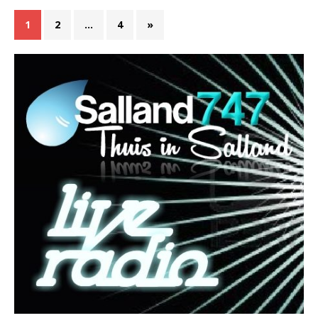
1
2
…
4
»