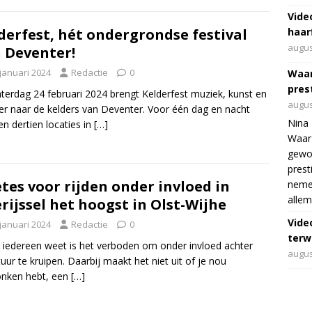
Vide
haar
derfest, hét ondergrondse festival
augus
 Deventer!
 januari 2024
Redactie
0
Waar
pres
terdag 24 februari 2024 brengt Kelderfest muziek, kunst en
augus
er naar de kelders van Deventer. Voor één dag en nacht
Nina 
n dertien locaties in
[…]
Waar 
gewo
prest
tes voor rijden onder invloed in
nemen
allem
rijssel het hoogst in Olst-Wijhe
Vide
 januari 2024
Redactie
0
terwi
 iedereen weet is het verboden om onder invloed achter
augus
tuur te kruipen. Daarbij maakt het niet uit of je nou
onken hebt, een
[…]