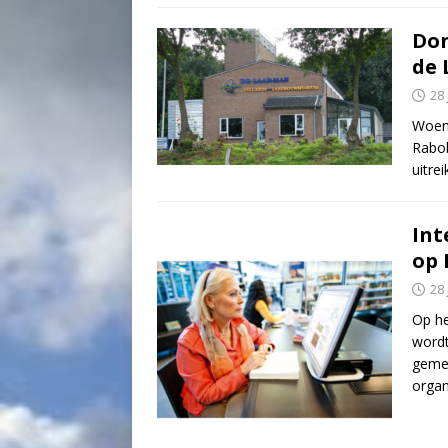
Don
de
28
Woens
Rabob
uitre
Int
op
28
Op he
wordt
gemee
organ