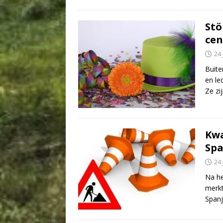
Stö
cen
24
Buite
en le
Ze z
Kwa
Spa
24
Na he
merkt
Spanj