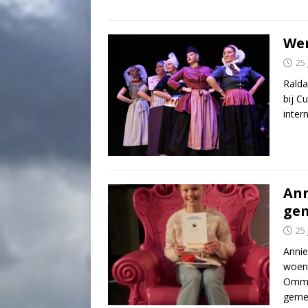
Wer
25
Ralda
bij C
inter
Ann
ge
25
Annie
woen
Omme
geme