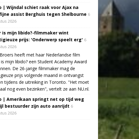
o | Wijndal schiet raak voor Ajax na
fijne assist Berghuis tegen Shelbourne
6
tus 2026
 is mijn libido?-filmmaker wint
tigieuze prijs: 'Onderwerp speelt erg'
6
tus 2026
Broers heeft met haar Nederlandse film
is mijn libido? een Student Academy Award
nnen. De 26-jarige filmmaker mag de
igieuze prijs volgende maand in ontvangst
 tijdens de uitreiking in Toronto. "Het moet
aal nog even bezinken", vertelt ze aan NU.nl.
o | Amerikaan springt net op tijd weg
jl bestuurder zijn auto aanrijdt
6
tus 2026