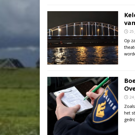
Kel
van
25
Op za
theat
worde
Boe
Ove
24
Zoals
het s
gedr