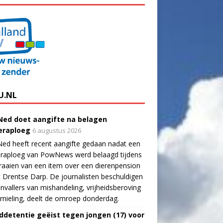
U.NL
ed doet aangifte na belagen
raploeg
6 augustus 2026
ed heeft recent aangifte gedaan nadat een
raploeg van PowNews werd belaagd tijdens
raaien van een item over een dierenpension
t Drentse Darp. De journalisten beschuldigen
nvallers van mishandeling, vrijheidsberoving
rnieling, deelt de omroep donderdag.
ddetentie geëist tegen jongen (17) voor