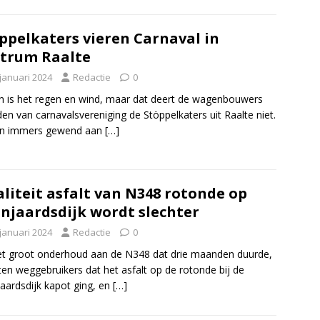
ppelkaters vieren Carnaval in
trum Raalte
 januari 2024
Redactie
0
n is het regen en wind, maar dat deert de wagenbouwers
den van carnavalsvereniging de Stöppelkaters uit Raalte niet.
ijn immers gewend aan
[…]
liteit asfalt van N348 rotonde op
njaardsdijk wordt slechter
 januari 2024
Redactie
0
t groot onderhoud aan de N348 dat drie maanden duurde,
en weggebruikers dat het asfalt op de rotonde bij de
aardsdijk kapot ging, en
[…]