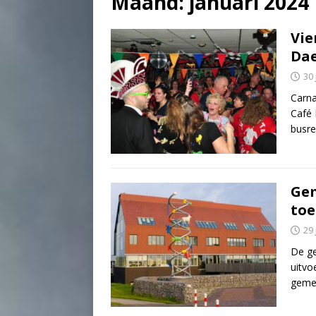
Maand:
januari 2024
Vie
Dae
30
Carna
Café 
busr
Gem
to
29
De ge
uitvo
gemee