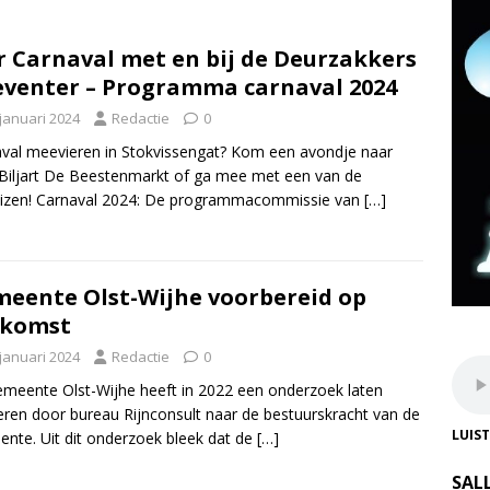
r Carnaval met en bij de Deurzakkers
venter – Programma carnaval 2024
 januari 2024
Redactie
0
val meevieren in Stokvissengat? Kom een avondje naar
Biljart De Beestenmarkt of ga mee met een van de
eizen! Carnaval 2024: De programmacommissie van
[…]
eente Olst-Wijhe voorbereid op
ekomst
 januari 2024
Redactie
0
meente Olst-Wijhe heeft in 2022 een onderzoek laten
eren door bureau Rijnconsult naar de bestuurskracht van de
LUIS
nte. Uit dit onderzoek bleek dat de
[…]
SAL