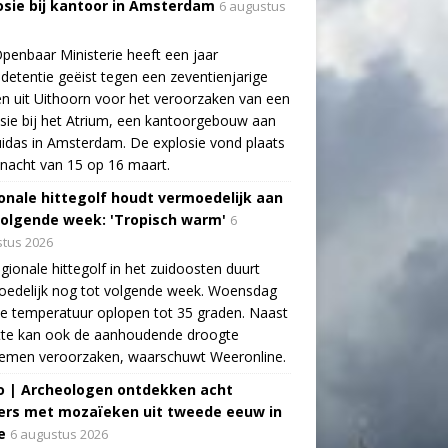
osie bij kantoor in Amsterdam
6 augustus
penbaar Ministerie heeft een jaar
detentie geëist tegen een zeventienjarige
n uit Uithoorn voor het veroorzaken van een
sie bij het Atrium, een kantoorgebouw aan
idas in Amsterdam. De explosie vond plaats
 nacht van 15 op 16 maart.
onale hittegolf houdt vermoedelijk aan
volgende week: 'Tropisch warm'
6
tus 2026
gionale hittegolf in het zuidoosten duurt
oedelijk nog tot volgende week. Woensdag
e temperatuur oplopen tot 35 graden. Naast
tte kan ook de aanhoudende droogte
lemen veroorzaken, waarschuwt Weeronline.
o | Archeologen ontdekken acht
rs met mozaïeken uit tweede eeuw in
e
6 augustus 2026