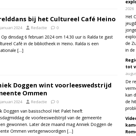
expl
2026
Het O
elddans bij het Cultureel Café Heino
jeugd
 januari 2024
Redactie
0
jonge
explo
 Op dinsdag 6 februari 2024 om 14.30 uur is Ralda te gast
de Zu
ultureel Café in de bibliotheek in Heino. Ralda is een
in de
nationale
[…]
Regi
tot 
augus
De re
iek Doggen wint voorleeswedstrijd
verm
meente Ommen
kan d
de hi
 januari 2024
Redactie
0
prob
k Doggen van basisschool Het Palet heeft
sdagmiddag de voorleeswedstrijd van de gemeente
Vide
n gewonnen. Later deze maand mag Anniek Doggen de
kame
ente Ommen vertegenwoordigen
[…]
Rom