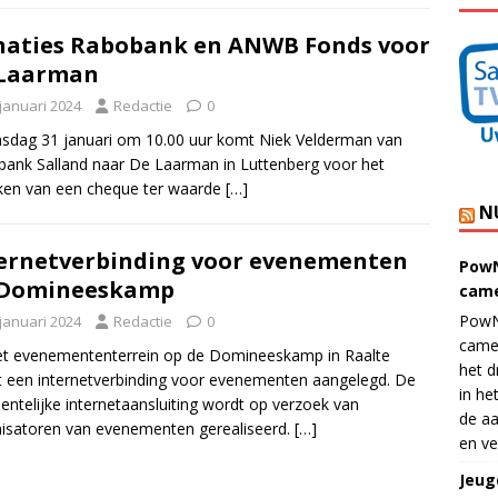
aties Rabobank en ANWB Fonds voor
 Laarman
 januari 2024
Redactie
0
dag 31 januari om 10.00 uur komt Niek Velderman van
ank Salland naar De Laarman in Luttenberg voor het
iken van een cheque ter waarde
[…]
N
ernetverbinding voor evenementen
PowN
 Domineeskamp
came
PowN
 januari 2024
Redactie
0
came
t evenemententerrein op de Domineeskamp in Raalte
het d
 een internetverbinding voor evenementen aangelegd. De
in he
ntelijke internetaansluiting wordt op verzoek van
de aa
isatoren van evenementen gerealiseerd.
[…]
en ve
Jeug