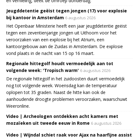
en vernieling, deelt de omroep donderdag.
Jeugddetentie geëist tegen jongen (17) voor explosie
bij kantoor in Amsterdam
6 augustus 2026
Het Openbaar Ministerie heeft een jaar jeugddetentie geëist
tegen een zeventienjarige jongen uit Uithoorn voor het
veroorzaken van een explosie bij het Atrium, een
kantoorgebouw aan de Zuidas in Amsterdam. De explosie
vond plaats in de nacht van 15 op 16 maart.
Regionale hittegolf houdt vermoedelijk aan tot
volgende week: 'Tropisch warm'
6 augustus 2026
De regionale hittegolf in het zuidoosten duurt vermoedelijk
nog tot volgende week. Woensdag kan de temperatuur
oplopen tot 35 graden. Naast de hitte kan ook de
aanhoudende droogte problemen veroorzaken, waarschuwt
Weeronline.
Video | Archeologen ontdekken acht kamers met
mozaïeken uit tweede eeuw in Rome
6 augustus 2026
Video | Wijndal schiet raak voor Ajax na haarfijne assist