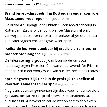
voorkomen we dat?
8 augustus 2026
Brand bij recyclingbedrijf in Rotterdam onder controle,
Maastunnel weer open
8 augustus 2026
De brand die vrijdagavond uitbrak bij een recyclingbedrijf in
Rotterdam-Zuid is onder controle. De Maastunnel werd
vanwege de rook even voor al het verkeer afgesloten, maar
kon zaterdagochtend vroeg wel weer open.
'Keiharde les' voor Cambuur bij Eredivisie-rentree: 'Er
moeten vier jongens bij'
8 augustus 2026
De teleurstelling is groot bij Cambuur na de kansloze
nederlaag tegen Excelsior (0-4) van vrijdagavond. De Friezen
hadden zich meer voorgesteld van hun rentree in de Eredivisie.
Spreidingswet blijkt ook in de praktijk te knellen: al
veertien gemeenten berispt
8 augustus 2026
Nog eens veertien gemeenten zijn deze week onder toezicht
geplaatst omdat ze de spreidingswet niet uitvoeren. Uit
evaluaties blijkt bovendien dat de wet op sommige vlakken
niet goed werkt. Daarmee ligt er een stevige opdracht voor