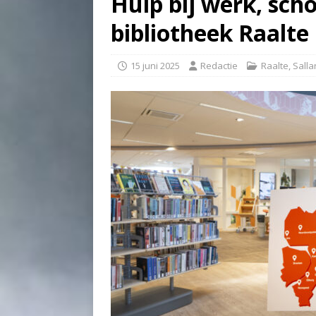
Hulp bij werk, scho
bibliotheek Raalte
15 juni 2025
Redactie
Raalte
,
Salla