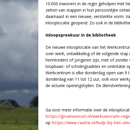
10.000 inwoners in de regio geholpen met het
zetten van stappen in hun persoonlijke ontwi
daarnaast in een nieuwe, versterkte vorm. V
inlooplocatie geopend. Zo ook in de biblioth
Inloopspreekuur in de bibliotheek
De nieuwe inlooplocatie van het Werkcentrum
over werk, ontwikkeling of de volgende sta
herintreders of jongeren zijn, met of zonder 
loopbaan- of scholingsadvies en oriëntatie o
Werkcentrum is elke donderdag open van 9 
donderdag van 11 tot 12 uur, ook voor werkg
de actuele openingstijden. De dienstverlening
Ga voor meer informatie over de inlooploca
https://groeivooruit.nl/werkcentrum-regi
op
https://www.raalte.nl/hulp-bij-het-vi