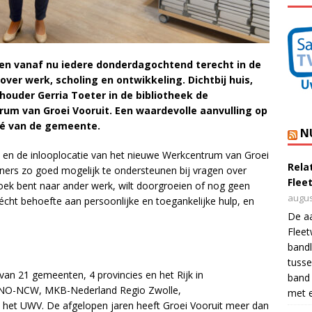
n vanaf nu iedere donderdagochtend terecht in de
over werk, scholing en ontwikkeling. Dichtbij huis,
houder Gerria Toeter in de bibliotheek de
rum van Groei Vooruit. Een waardevolle aanvulling op
é van de gemeente.
N
 en de inlooplocatie van het nieuwe Werkcentrum van Groei
Rela
ers zo goed mogelijk te ondersteunen bij vragen over
Flee
zoek bent naar ander werk, wilt doorgroeien of nog geen
augus
s écht behoefte aan persoonlijke en toegankelijke hulp, en
De a
Flee
bandl
tusse
e van 21 gemeenten, 4 provincies en het Rijk in
band 
VNO-NCW, MKB-Nederland Regio Zwolle,
met e
n het UWV. De afgelopen jaren heeft Groei Vooruit meer dan