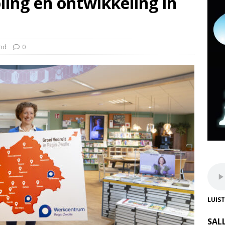
ling en ontwikkeling in
nd
0
LUIS
SAL