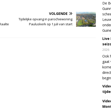
De Be
Guinn
VOLGENDE
schee
Tijdelijke opvang in parochiewoning
Leuve
Raalte
Pauluskerk op 1 juli van start
onde
Guine
Live
seiz
2026
Ook 
gaat 
kome
direc
begin
Vide
tijde
Vide
Mont