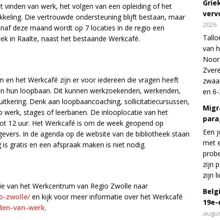
Grie
 vinden van werk, het volgen van een opleiding of het
verv
kkeling. Die vertrouwde ondersteuning blijft bestaan, maar
2026
anaf deze maand wordt op 7 locaties in de regio een
Tallo
eek in Raalte, naast het bestaande Werkcafé.
van h
Noord
Zvere
 en het Werkcafé zijn er voor iedereen die vragen heeft
zwaar
p in hun loopbaan. Dit kunnen werkzoekenden, werkenden,
en 6-
uitkering. Denk aan loopbaancoaching, sollicitatiecursussen,
Migr
p werk, stages of leerbanen. De inlooplocatie van het
para
tot 12 uur. Het Werkcafé is om de week geopend op
Een j
evers. In de agenda op de website van de bibliotheek staan
met e
 is gratis en een afspraak maken is niet nodig.
probe
zijn 
zijn 
tie van het Werkcentrum van Regio Zwolle naar
Belg
o-zwolle/
en kijk voor meer informatie over het Werkcafé
19e-
nden-van-werk
.
augus