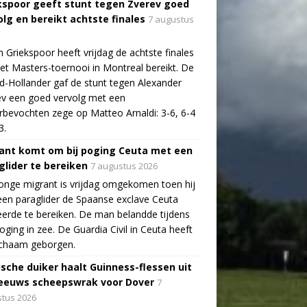
kspoor geeft stunt tegen Zverev goed
olg en bereikt achtste finales
7 augustus
n Griekspoor heeft vrijdag de achtste finales
et Masters-toernooi in Montreal bereikt. De
-Hollander gaf de stunt tegen Alexander
v een goed vervolg met een
bevochten zege op Matteo Arnaldi: 3-6, 6-4
3.
ant komt om bij poging Ceuta met een
glider te bereiken
7 augustus 2026
onge migrant is vrijdag omgekomen toen hij
en paraglider de Spaanse exclave Ceuta
erde te bereiken. De man belandde tijdens
poging in zee. De Guardia Civil in Ceuta heeft
lichaam geborgen.
ische duiker haalt Guinness-flessen uit
eeuws scheepswrak voor Dover
7
tus 2026