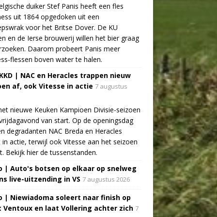
lgische duiker Stef Panis heeft een fles
ess uit 1864 opgedoken uit een
pswrak voor het Britse Dover. De KU
n en de Ierse brouwerij willen het bier graag
rzoeken. Daarom probeert Panis meer
ss-flessen boven water te halen.
 KKD | NAC en Heracles trappen nieuw
oen af, ook Vitesse in actie
7 augustus
het nieuwe Keuken Kampioen Divisie-seizoen
vrijdagavond van start. Op de openingsdag
n degradanten NAC Breda en Heracles
t in actie, terwijl ook Vitesse aan het seizoen
t. Bekijk hier de tussenstanden.
o | Auto's botsen op elkaar op snelweg
ns live-uitzending in VS
7 augustus 2026
o | Niewiadoma soleert naar finish op
 Ventoux en laat Vollering achter zich
7