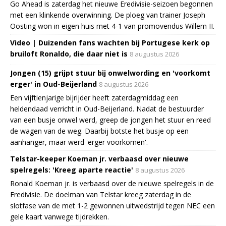
Go Ahead is zaterdag het nieuwe Eredivisie-seizoen begonnen
met een klinkende overwinning. De ploeg van trainer Joseph
Oosting won in eigen huis met 4-1 van promovendus Willem II.
Video | Duizenden fans wachten bij Portugese kerk op
bruiloft Ronaldo, die daar niet is
8 augustus 2026
Jongen (15) grijpt stuur bij onwelwording en 'voorkomt
erger' in Oud-Beijerland
8 augustus 2026
Een vijftienjarige bijrijder heeft zaterdagmiddag een
heldendaad verricht in Oud-Beijerland. Nadat de bestuurder
van een busje onwel werd, greep de jongen het stuur en reed
de wagen van de weg. Daarbij botste het busje op een
aanhanger, maar werd 'erger voorkomen'.
Telstar-keeper Koeman jr. verbaasd over nieuwe
spelregels: 'Kreeg aparte reactie'
8 augustus 2026
Ronald Koeman jr. is verbaasd over de nieuwe spelregels in de
Eredivisie. De doelman van Telstar kreeg zaterdag in de
slotfase van de met 1-2 gewonnen uitwedstrijd tegen NEC een
gele kaart vanwege tijdrekken.