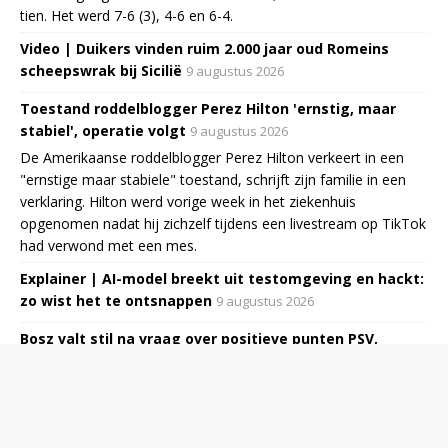
tien. Het werd 7-6 (3), 4-6 en 6-4.
Video | Duikers vinden ruim 2.000 jaar oud Romeins
scheepswrak bij Sicilië
9 augustus 2026
Toestand roddelblogger Perez Hilton 'ernstig, maar
stabiel', operatie volgt
9 augustus 2026
De Amerikaanse roddelblogger Perez Hilton verkeert in een
"ernstige maar stabiele" toestand, schrijft zijn familie in een
verklaring. Hilton werd vorige week in het ziekenhuis
opgenomen nadat hij zichzelf tijdens een livestream op TikTok
had verwond met een mes.
Explainer | AI-model breekt uit testomgeving en hackt:
zo wist het te ontsnappen
9 augustus 2026
Bosz valt stil na vraag over positieve punten PSV,
Flamingo schuldbewust na fout
9 augustus 2026
Peter Bosz was absoluut niet tevreden over het spel van PSV
zaterdag in het Philips Stadion tegen Fortuna Sittard (2-2). De
coach zag veel spelers falen en verdedigde zijn systeem. Ryan