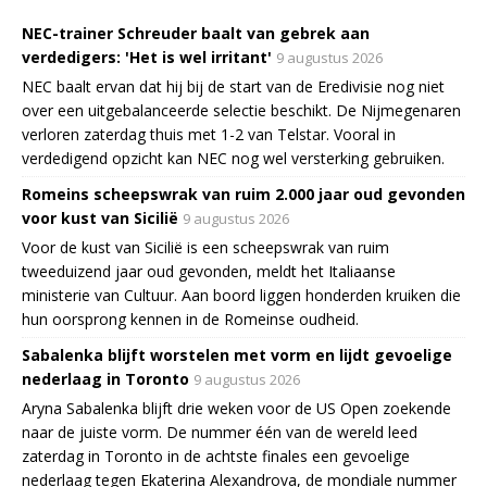
NEC-trainer Schreuder baalt van gebrek aan
verdedigers: 'Het is wel irritant'
9 augustus 2026
NEC baalt ervan dat hij bij de start van de Eredivisie nog niet
over een uitgebalanceerde selectie beschikt. De Nijmegenaren
verloren zaterdag thuis met 1-2 van Telstar. Vooral in
verdedigend opzicht kan NEC nog wel versterking gebruiken.
Romeins scheepswrak van ruim 2.000 jaar oud gevonden
voor kust van Sicilië
9 augustus 2026
Voor de kust van Sicilië is een scheepswrak van ruim
tweeduizend jaar oud gevonden, meldt het Italiaanse
ministerie van Cultuur. Aan boord liggen honderden kruiken die
hun oorsprong kennen in de Romeinse oudheid.
Sabalenka blijft worstelen met vorm en lijdt gevoelige
nederlaag in Toronto
9 augustus 2026
Aryna Sabalenka blijft drie weken voor de US Open zoekende
naar de juiste vorm. De nummer één van de wereld leed
zaterdag in Toronto in de achtste finales een gevoelige
nederlaag tegen Ekaterina Alexandrova, de mondiale nummer