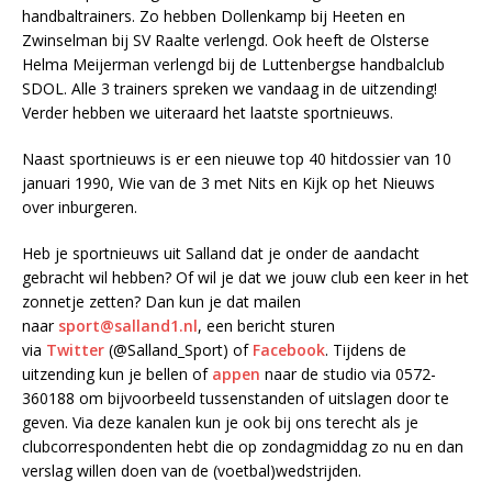
handbaltrainers. Zo hebben Dollenkamp bij Heeten en
Zwinselman bij SV Raalte verlengd. Ook heeft de Olsterse
Helma Meijerman verlengd bij de Luttenbergse handbalclub
SDOL. Alle 3 trainers spreken we vandaag in de uitzending!
Verder hebben we uiteraard het laatste sportnieuws.
Naast sportnieuws is er een nieuwe top 40 hitdossier van 10
januari 1990, Wie van de 3 met Nits en Kijk op het Nieuws
over inburgeren.
Heb je sportnieuws uit Salland dat je onder de aandacht
gebracht wil hebben? Of wil je dat we jouw club een keer in het
zonnetje zetten? Dan kun je dat mailen
naar
sport@salland1.nl
, een bericht sturen
via
Twitter
(@Salland_Sport) of
Facebook
. Tijdens de
uitzending kun je bellen of
appen
naar de studio via 0572-
360188 om bijvoorbeeld tussenstanden of uitslagen door te
geven. Via deze kanalen kun je ook bij ons terecht als je
clubcorrespondenten hebt die op zondagmiddag zo nu en dan
verslag willen doen van de (voetbal)wedstrijden.