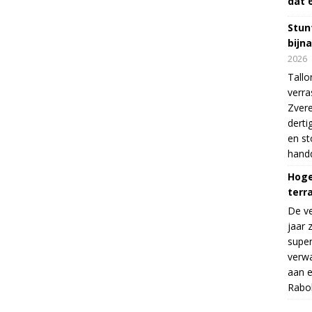
dat 
Stunt
bijn
2026
Tallo
verra
Zvere
derti
en s
handd
Hoge
terr
De v
jaar 
supe
verwa
aan e
Rabo