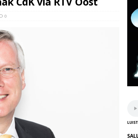
ak CdK via RTV Oost
0
LUIS
SAL