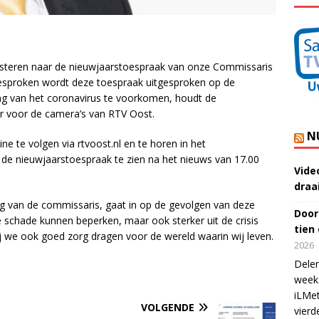
uisteren naar de nieuwjaarstoespraak van onze Commissaris
esproken wordt deze toespraak uitgesproken op de
ing van het coronavirus te voorkomen, houdt de
ar voor de camera’s van RTV Oost.
N
ne te volgen via rtvoost.nl en te horen in het
 de nieuwjaarstoespraak te zien na het nieuws van 17.00
Vide
draa
g van de commissaris, gaat in op de gevolgen van deze
Door
 schade kunnen beperken, maar ook sterker uit de crisis
tien
 we ook goed zorg dragen voor de wereld waarin wij leven.
2026
Delen
week 
iLMet
VOLGENDE
vierd