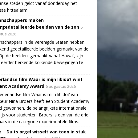
aanse steden geldt vanaf donderdag het
te hittealarm.
enschappers maken
rgedetailleerde beelden van de zon
6
tus 2026
schappers in de Verenigde Staten hebben
end gedetailleerde beelden gemaakt van de
Op de beelden, gemaakt vanaf Hawaï, zijn
 eerder herkende kolkende bewegingen te
rlandse film Waar is mijn libido? wint
ent Academy Award
6 augustus 2026
derlandse film Waar is mijn libido? van
seur Nina Broers heeft een Student Academy
 gewonnen, de belangrijkste internationale
rijs voor studenten. Broers is een van de drie
ars in de categorie experimentele films.
o | Duits orgel wisselt van toon in stuk