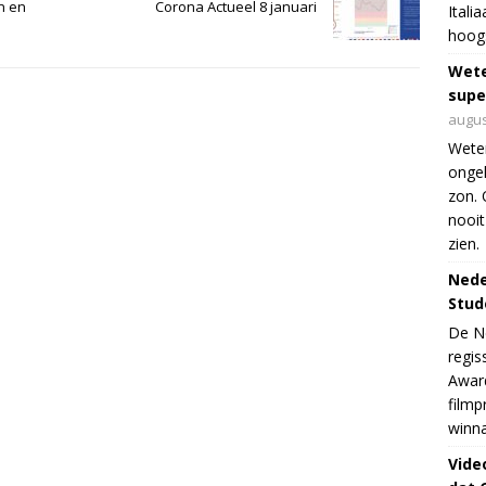
n en
Corona Actueel 8 januari
Itali
hoogs
Wet
supe
augus
Weten
ongek
zon. 
nooit
zien.
Nede
Stud
De Ne
regis
Award
filmp
winna
Vide