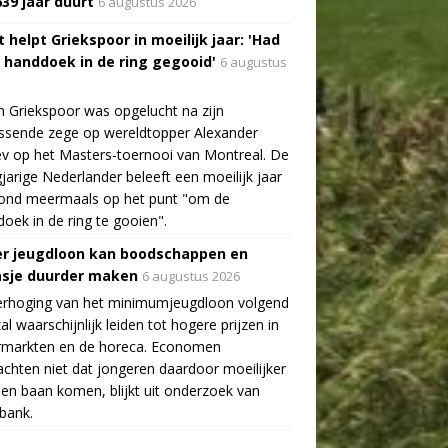
639 jaar duurt
6 augustus 2026
 helpt Griekspoor in moeilijk jaar: 'Had
a handdoek in de ring gegooid'
6 augustus
n Griekspoor was opgelucht na zijn
ssende zege op wereldtopper Alexander
v op het Masters-toernooi van Montreal. De
gjarige Nederlander beleeft een moeilijk jaar
tond meermaals op het punt "om de
oek in de ring te gooien".
r jeugdloon kan boodschappen en
asje duurder maken
6 augustus 2026
erhoging van het minimumjeugdloon volgend
zal waarschijnlijk leiden tot hogere prijzen in
rmarkten en de horeca. Economen
chten niet dat jongeren daardoor moeilijker
en baan komen, blijkt uit onderzoek van
bank.