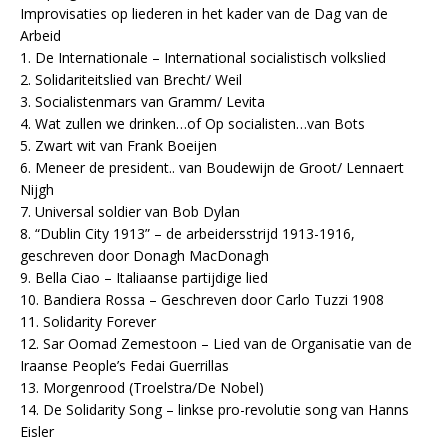
Improvisaties op liederen in het kader van de Dag van de
Arbeid
1. De Internationale – International socialistisch volkslied
2. Solidariteitslied van Brecht/ Weil
3. Socialistenmars van Gramm/ Levita
4. Wat zullen we drinken…of Op socialisten…van Bots
5. Zwart wit van Frank Boeijen
6. Meneer de president.. van Boudewijn de Groot/ Lennaert
Nijgh
7. Universal soldier van Bob Dylan
8. “Dublin City 1913” – de arbeidersstrijd 1913-1916,
geschreven door Donagh MacDonagh
9. Bella Ciao – Italiaanse partijdige lied
10. Bandiera Rossa – Geschreven door Carlo Tuzzi 1908
11. Solidarity Forever
12. Sar Oomad Zemestoon – Lied van de Organisatie van de
Iraanse People’s Fedai Guerrillas
13. Morgenrood (Troelstra/De Nobel)
14. De Solidarity Song – linkse pro-revolutie song van Hanns
Eisler