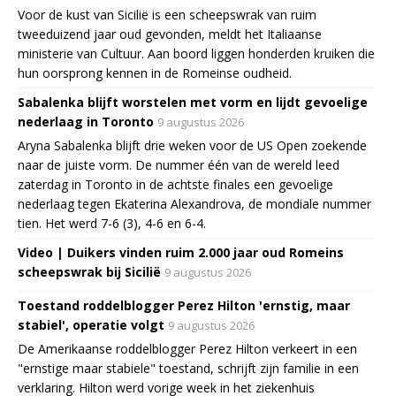
Voor de kust van Sicilië is een scheepswrak van ruim
tweeduizend jaar oud gevonden, meldt het Italiaanse
ministerie van Cultuur. Aan boord liggen honderden kruiken die
hun oorsprong kennen in de Romeinse oudheid.
Sabalenka blijft worstelen met vorm en lijdt gevoelige
nederlaag in Toronto
9 augustus 2026
Aryna Sabalenka blijft drie weken voor de US Open zoekende
naar de juiste vorm. De nummer één van de wereld leed
zaterdag in Toronto in de achtste finales een gevoelige
nederlaag tegen Ekaterina Alexandrova, de mondiale nummer
tien. Het werd 7-6 (3), 4-6 en 6-4.
Video | Duikers vinden ruim 2.000 jaar oud Romeins
scheepswrak bij Sicilië
9 augustus 2026
Toestand roddelblogger Perez Hilton 'ernstig, maar
stabiel', operatie volgt
9 augustus 2026
De Amerikaanse roddelblogger Perez Hilton verkeert in een
"ernstige maar stabiele" toestand, schrijft zijn familie in een
verklaring. Hilton werd vorige week in het ziekenhuis