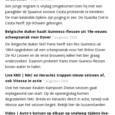
Een jonge migrant is vrijdag omgekomen toen hij met een
paraglider de Spaanse exclave Ceuta probeerde te bereiken.
De man belandde tijdens zijn poging in zee. De Guardia Civil in
Ceuta heeft zijn lichaam geborgen.
Belgische duiker haalt Guinness-flessen uit 19e-eeuws
scheepswrak voor Dover
7 augustus 2026
De Belgische duiker Stef Panis heeft een fles Guinness uit
1864 opgedoken uit een scheepswrak voor het Britse Dover.
De KU Leuven en de Ierse brouwerij willen het bier graag
onderzoeken. Daarom probeert Panis meer Guiness-flessen
boven water te halen.
Live KKD | NAC en Heracles trappen nieuw seizoen af,
ook Vitesse in actie
7 augustus 2026
Ook het nieuwe Keuken Kampioen Divisie-seizoen gaat
vrijdagavond van start. Op de openingsdag komen
degradanten NAC Breda en Heracles direct in actie, terwijl ook
Vitesse aan het seizoen begint. Bekijk hier de tussenstanden.
Video | Auto's botsen op elkaar op snelweg tijdens live-