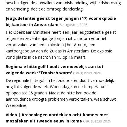
beschuldigen de aanvallers van mishandeling, vrijheidsberoving
en vernieling, deelt de omroep donderdag.
Jeugddetentie geëist tegen jongen (17) voor explosie
bij kantoor in Amsterdam
6 augustus 2026
Het Openbaar Ministerie heeft een jaar jeugddetentie geëist
tegen een zeventienjarige jongen uit Uithoorn voor het
veroorzaken van een explosie bij het Atrium, een
kantoorgebouw aan de Zuidas in Amsterdam. De explosie
vond plaats in de nacht van 15 op 16 maart.
Regionale hittegolf houdt vermoedelijk aan tot
volgende week: 'Tropisch warm'
6 augustus 2026
De regionale hittegolf in het zuidoosten duurt vermoedelijk
nog tot volgende week. Woensdag kan de temperatuur
oplopen tot 35 graden. Naast de hitte kan ook de
aanhoudende droogte problemen veroorzaken, waarschuwt
Weeronline.
Video | Archeologen ontdekken acht kamers met
mozaïeken uit tweede eeuw in Rome
6 augustus 2026