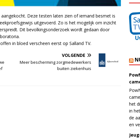
s aangekocht. Deze testen laten zien of iemand besmet is
kproefsgewijs uitgevoerd. Zo is het mogelijk om inzicht
d verspreidt. Dit bevolkingsonderzoek wordt gedaan door
boratoria.
toffen in bloed verscheen eerst op Salland TV.
VOLGENDE
N
uwe
Meer bescherming zorgmedewerkers
ef
buiten ziekenhuis
PowN
came
PowN
came
het d
in he
de aa
en ve
Jeug