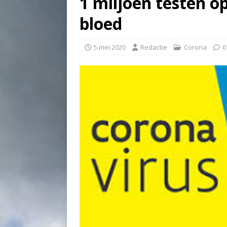
1 miljoen testen o
bloed
5 mei 2020
Redactie
Corona
0