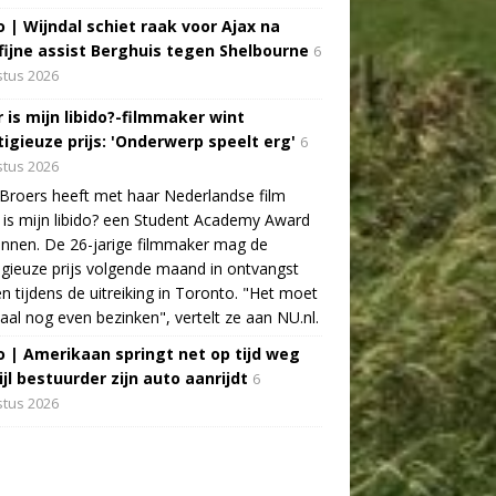
o | Wijndal schiet raak voor Ajax na
fijne assist Berghuis tegen Shelbourne
6
tus 2026
 is mijn libido?-filmmaker wint
tigieuze prijs: 'Onderwerp speelt erg'
6
tus 2026
Broers heeft met haar Nederlandse film
is mijn libido? een Student Academy Award
nnen. De 26-jarige filmmaker mag de
igieuze prijs volgende maand in ontvangst
 tijdens de uitreiking in Toronto. "Het moet
aal nog even bezinken", vertelt ze aan NU.nl.
o | Amerikaan springt net op tijd weg
jl bestuurder zijn auto aanrijdt
6
tus 2026