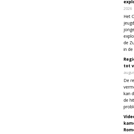
expl
2026
Het O
jeugd
jonge
explo
de Zu
in de
Regi
tot 
augus
De re
verm
kan d
de hi
prob
Vide
kame
Rom