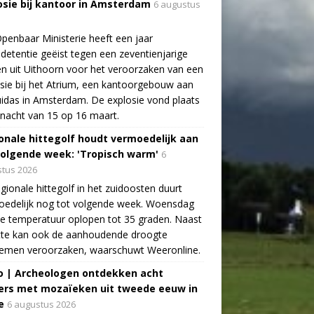
osie bij kantoor in Amsterdam
6 augustus
penbaar Ministerie heeft een jaar
detentie geëist tegen een zeventienjarige
n uit Uithoorn voor het veroorzaken van een
sie bij het Atrium, een kantoorgebouw aan
idas in Amsterdam. De explosie vond plaats
 nacht van 15 op 16 maart.
onale hittegolf houdt vermoedelijk aan
volgende week: 'Tropisch warm'
6
tus 2026
gionale hittegolf in het zuidoosten duurt
oedelijk nog tot volgende week. Woensdag
e temperatuur oplopen tot 35 graden. Naast
tte kan ook de aanhoudende droogte
lemen veroorzaken, waarschuwt Weeronline.
o | Archeologen ontdekken acht
rs met mozaïeken uit tweede eeuw in
e
6 augustus 2026