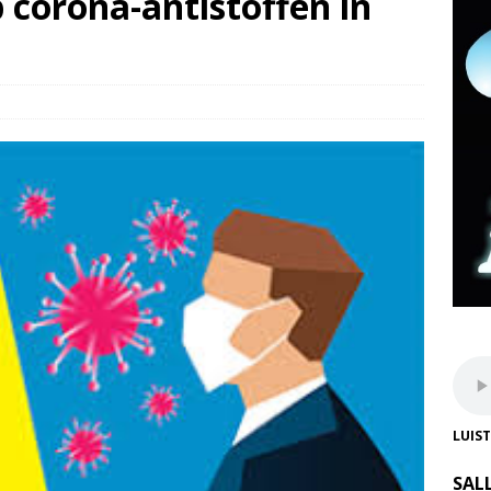
p corona-antistoffen in
LUIS
SAL