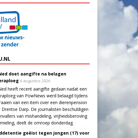
U.NL
ed doet aangifte na belagen
raploeg
6 augustus 2026
ed heeft recent aangifte gedaan nadat een
raploeg van PowNews werd belaagd tijdens
raaien van een item over een dierenpension
t Drentse Darp. De journalisten beschuldigen
nvallers van mishandeling, vrijheidsberoving
rnieling, deelt de omroep donderdag.
ddetentie geëist tegen jongen (17) voor