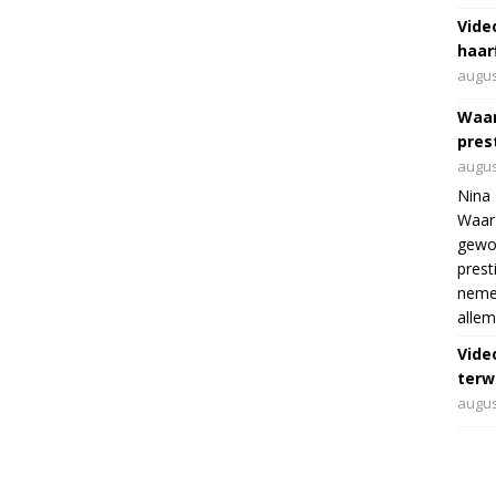
Vide
haar
augus
Waar
pres
augus
Nina 
Waar 
gewo
prest
nemen
allem
Vide
terwi
augus