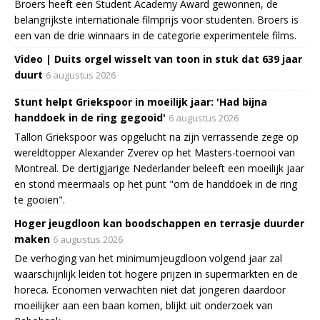
Broers heeft een Student Academy Award gewonnen, de
belangrijkste internationale filmprijs voor studenten. Broers is
een van de drie winnaars in de categorie experimentele films.
Video | Duits orgel wisselt van toon in stuk dat 639 jaar
duurt
6 augustus 2026
Stunt helpt Griekspoor in moeilijk jaar: 'Had bijna
handdoek in de ring gegooid'
6 augustus 2026
Tallon Griekspoor was opgelucht na zijn verrassende zege op
wereldtopper Alexander Zverev op het Masters-toernooi van
Montreal. De dertigjarige Nederlander beleeft een moeilijk jaar
en stond meermaals op het punt "om de handdoek in de ring
te gooien".
Hoger jeugdloon kan boodschappen en terrasje duurder
maken
6 augustus 2026
De verhoging van het minimumjeugdloon volgend jaar zal
waarschijnlijk leiden tot hogere prijzen in supermarkten en de
horeca. Economen verwachten niet dat jongeren daardoor
moeilijker aan een baan komen, blijkt uit onderzoek van