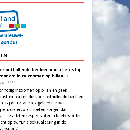
U.NL
er onthullende beelden van atletes bij
'Raar om in te zoomen op billen'
8
tus 2026
onnodig inzoomen op billen en geen
astandpunten die voor onthullende beelden
n. Bij de EK atletiek gelden nieuwe
lijnen, die ervoor moeten zorgen dat
elijke atleten respectvoller in beeld worden
cht op tv. "Er is seksualisering in de
wensport."