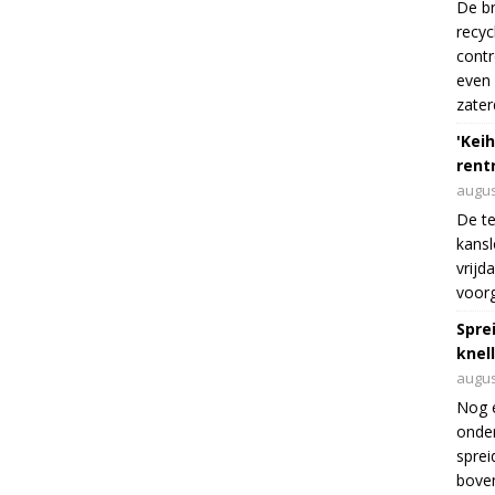
De br
recyc
cont
even 
zater
'Keih
rentr
augus
De te
kansl
vrijd
voorg
Spre
knel
augus
Nog 
onder
sprei
boven