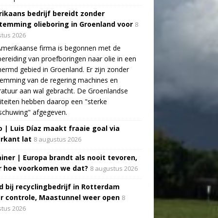
ikaans bedrijf bereidt zonder
temming olieboring in Groenland voor
8
tus 2026
Amerikaanse firma is begonnen met de
ereiding van proefboringen naar olie in een
ermd gebied in Groenland. Er zijn zonder
temming van de regering machines en
atuur aan wal gebracht. De Groenlandse
iteiten hebben daarop een "sterke
schuwing" afgegeven.
o | Luis Díaz maakt fraaie goal via
rkant lat
8 augustus 2026
ainer | Europa brandt als nooit tevoren,
 hoe voorkomen we dat?
8 augustus 2026
d bij recyclingbedrijf in Rotterdam
r controle, Maastunnel weer open
8
tus 2026