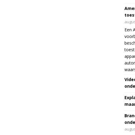
Amer
toes
augus
Een 
voorb
besch
toes
appar
autor
waar
Vide
onde
Expl
maar
Bran
onde
augus