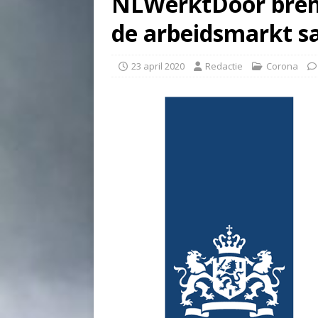
NLWerktDoor bren
de arbeidsmarkt sa
23 april 2020
Redactie
Corona