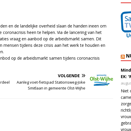
en en de landelijke overheid slaan de handen ineen om
coronacrisis heen te helpen. Via de lancering van het
aties vraag en aanbod op de arbeidsmarkt samen. Dit
m mensen tijdens deze crisis aan het werk te houden en
n.
N
nbod op de arbeidsmarkt samen tijdens coronacrisis
Mind
VOLGENDE
EK: 
erdeel
Aanleg voet-fietspad Stationsweg-Joke
augus
Smitlaan in gemeente Olst-Wijhe
Niet 
camer
zorge
richt
vrouw
gebra
vrou