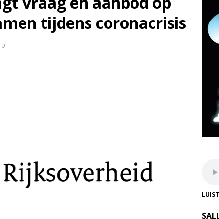
gt vraag en aanbod op
men tijdens coronacrisis
0
LUIS
SAL