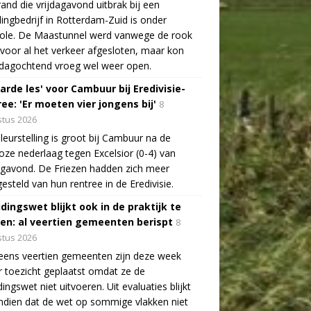
and die vrijdagavond uitbrak bij een
lingbedrijf in Rotterdam-Zuid is onder
role. De Maastunnel werd vanwege de rook
voor al het verkeer afgesloten, maar kon
dagochtend vroeg wel weer open.
arde les' voor Cambuur bij Eredivisie-
ee: 'Er moeten vier jongens bij'
8
tus 2026
leurstelling is groot bij Cambuur na de
oze nederlaag tegen Excelsior (0-4) van
agavond. De Friezen hadden zich meer
esteld van hun rentree in de Eredivisie.
idingswet blijkt ook in de praktijk te
len: al veertien gemeenten berispt
8
tus 2026
eens veertien gemeenten zijn deze week
 toezicht geplaatst omdat ze de
dingswet niet uitvoeren. Uit evaluaties blijkt
dien dat de wet op sommige vlakken niet