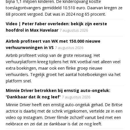
bijna 1,1 miljoen kinderen. De kinderopvang kostte
toeslagontvangers gemiddeld 10.510 euro. Daarvan kregen ze
68 procent vergoed. Dat was in 2024 nog 65 procent.
Video | Peter Faber overleden: bekijk zijn eerste
hoofdrol in Max Havelaar
7 augustus 2026
Airbnb profiteert van WK met 150.000 nieuwe
verhuurwoningen in VS
7 augustus 2026
Airbnb profiteert volop van de grote reisvraag. Het
verhuurplatform kreeg tijdens het WK voetbal niet alleen veel
extra boekingen, maar ook een flinke groep nieuwe
verhuurders. Tegelijk groeit het aantal hotelboekingen via het
platform snel.
Minnie Driver betrokken bij ernstig auto-ongeluk:
'Dankbaar dat ik nog leef'
7 augustus 2026
Minnie Driver heeft een ernstig auto-ongeluk gehad. De Britse
actrice is daarbij met de schrik vrijgekomen, vertelde ze in een
video op Instagram. Driver filmde zichzelf vanuit bed met een
nekbrace en zei dat ze dankbaar is dat ze nog leeft.