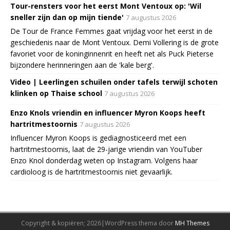
Tour-rensters voor het eerst Mont Ventoux op: 'Wil
sneller zijn dan op mijn tiende'
7 augustus 2026
De Tour de France Femmes gaat vrijdag voor het eerst in de
geschiedenis naar de Mont Ventoux. Demi Vollering is de grote
favoriet voor de koninginnenrit en heeft net als Puck Pieterse
bijzondere herinneringen aan de 'kale berg'.
Video | Leerlingen schuilen onder tafels terwijl schoten
klinken op Thaise school
7 augustus 2026
Enzo Knols vriendin en influencer Myron Koops heeft
hartritmestoornis
7 augustus 2026
Influencer Myron Koops is gediagnosticeerd met een
hartritmestoornis, laat de 29-jarige vriendin van YouTuber
Enzo Knol donderdag weten op Instagram. Volgens haar
cardioloog is de hartritmestoornis niet gevaarlijk.
Copyright & kopiëren; 2026|WordPress thema door
MH Themes