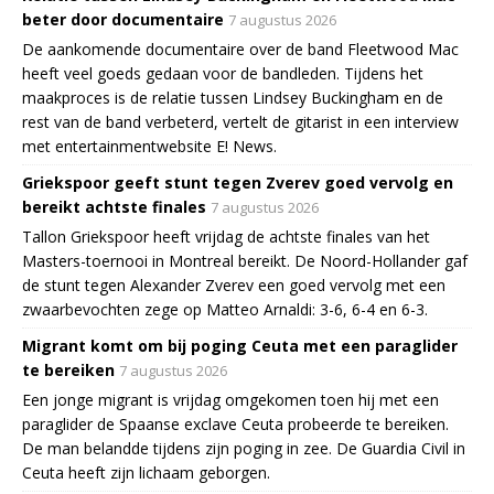
beter door documentaire
7 augustus 2026
De aankomende documentaire over de band Fleetwood Mac
heeft veel goeds gedaan voor de bandleden. Tijdens het
maakproces is de relatie tussen Lindsey Buckingham en de
rest van de band verbeterd, vertelt de gitarist in een interview
met entertainmentwebsite E! News.
Griekspoor geeft stunt tegen Zverev goed vervolg en
bereikt achtste finales
7 augustus 2026
Tallon Griekspoor heeft vrijdag de achtste finales van het
Masters-toernooi in Montreal bereikt. De Noord-Hollander gaf
de stunt tegen Alexander Zverev een goed vervolg met een
zwaarbevochten zege op Matteo Arnaldi: 3-6, 6-4 en 6-3.
Migrant komt om bij poging Ceuta met een paraglider
te bereiken
7 augustus 2026
Een jonge migrant is vrijdag omgekomen toen hij met een
paraglider de Spaanse exclave Ceuta probeerde te bereiken.
De man belandde tijdens zijn poging in zee. De Guardia Civil in
Ceuta heeft zijn lichaam geborgen.