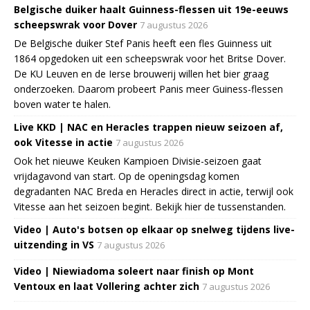
Belgische duiker haalt Guinness-flessen uit 19e-eeuws
scheepswrak voor Dover
7 augustus 2026
De Belgische duiker Stef Panis heeft een fles Guinness uit
1864 opgedoken uit een scheepswrak voor het Britse Dover.
De KU Leuven en de Ierse brouwerij willen het bier graag
onderzoeken. Daarom probeert Panis meer Guiness-flessen
boven water te halen.
Live KKD | NAC en Heracles trappen nieuw seizoen af,
ook Vitesse in actie
7 augustus 2026
Ook het nieuwe Keuken Kampioen Divisie-seizoen gaat
vrijdagavond van start. Op de openingsdag komen
degradanten NAC Breda en Heracles direct in actie, terwijl ook
Vitesse aan het seizoen begint. Bekijk hier de tussenstanden.
Video | Auto's botsen op elkaar op snelweg tijdens live-
uitzending in VS
7 augustus 2026
Video | Niewiadoma soleert naar finish op Mont
Ventoux en laat Vollering achter zich
7 augustus 2026