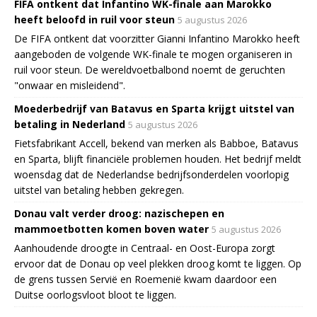
FIFA ontkent dat Infantino WK-finale aan Marokko
heeft beloofd in ruil voor steun
5 augustus 2026
De FIFA ontkent dat voorzitter Gianni Infantino Marokko heeft
aangeboden de volgende WK-finale te mogen organiseren in
ruil voor steun. De wereldvoetbalbond noemt de geruchten
"onwaar en misleidend".
Moederbedrijf van Batavus en Sparta krijgt uitstel van
betaling in Nederland
5 augustus 2026
Fietsfabrikant Accell, bekend van merken als Babboe, Batavus
en Sparta, blijft financiële problemen houden. Het bedrijf meldt
woensdag dat de Nederlandse bedrijfsonderdelen voorlopig
uitstel van betaling hebben gekregen.
Donau valt verder droog: nazischepen en
mammoetbotten komen boven water
5 augustus 2026
Aanhoudende droogte in Centraal- en Oost-Europa zorgt
ervoor dat de Donau op veel plekken droog komt te liggen. Op
de grens tussen Servië en Roemenië kwam daardoor een
Duitse oorlogsvloot bloot te liggen.