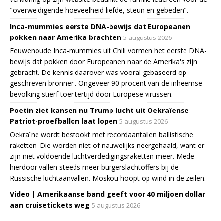
"overweldigende hoeveelheid liefde, steun en gebeden".
Inca-mummies eerste DNA-bewijs dat Europeanen
pokken naar Amerika brachten
5 augustus 2026
Eeuwenoude Inca-mummies uit Chili vormen het eerste DNA-
bewijs dat pokken door Europeanen naar de Amerika's zijn
gebracht. De kennis daarover was vooral gebaseerd op
geschreven bronnen. Ongeveer 90 procent van de inheemse
bevolking stierf toentertijd door Europese virussen.
Poetin ziet kansen nu Trump lucht uit Oekraïense
Patriot-proefballon laat lopen
5 augustus 2026
Oekraïne wordt bestookt met recordaantallen ballistische
raketten. Die worden niet of nauwelijks neergehaald, want er
zijn niet voldoende luchtverdedigingsraketten meer. Mede
hierdoor vallen steeds meer burgerslachtoffers bij de
Russische luchtaanvallen. Moskou hoopt op wind in de zeilen.
Video | Amerikaanse band geeft voor 40 miljoen dollar
aan cruisetickets weg
5 augustus 2026